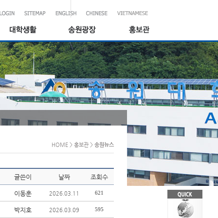
HOME
> 홍보관
>
송원뉴스
글쓴이
날짜
조회수
이동훈
621
2026.03.11
박지호
595
2026.03.09