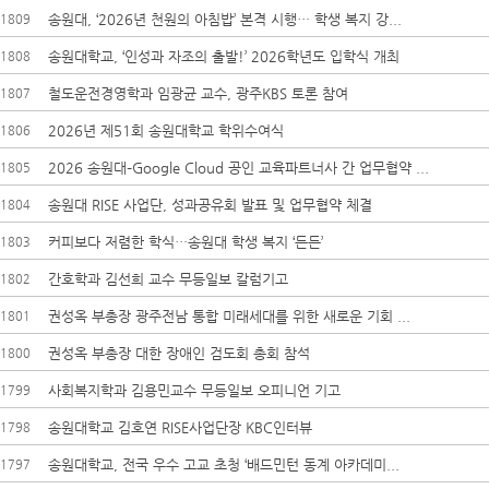
송원대, ‘2026년 천원의 아침밥’ 본격 시행… 학생 복지 강...
1809
송원대학교, ‘인성과 자조의 출발!’ 2026학년도 입학식 개최
1808
철도운전경영학과 임광균 교수, 광주KBS 토론 참여
1807
2026년 제51회 송원대학교 학위수여식
1806
2026 송원대–Google Cloud 공인 교육파트너사 간 업무협약 ...
1805
송원대 RISE 사업단, 성과공유회 발표 및 업무협약 체결
1804
커피보다 저렴한 학식…송원대 학생 복지 ‘든든’
1803
간호학과 김선희 교수 무등일보 칼럼기고
1802
권성옥 부총장 광주전남 통합 미래세대를 위한 새로운 기회 ...
1801
권성옥 부총장 대한 장애인 검도회 총회 참석
1800
사회복지학과 김용민교수 무등일보 오피니언 기고
1799
송원대학교 김호연 RISE사업단장 KBC인터뷰
1798
송원대학교, 전국 우수 고교 초청 ‘배드민턴 동계 아카데미...
1797