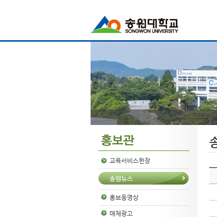
교육서비스헌장
송원뉴스
홍보동영상
매체광고