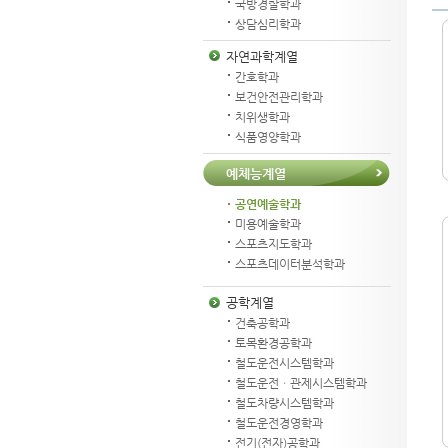
국방경찰학과
상담심리학과
자연과학계열
간호학과
보건안전관리학과
치위생학과
식품영양학과
예체능계열
공연예술학과
미용예술학과
스포츠지도학과
스포츠데이터분석학과
공학계열
건축공학과
토목환경공학과
철도운전시스템학과
철도운전ㆍ관제시스템학과
철도차량시스템학과
철도운전경영학과
전기(전자)공학과