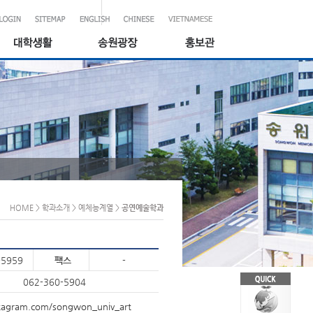
HOME
> 학과소개
> 예체능계열
>
공연예술학과
-5959
팩스
-
062-360-5904
nstagram.com/songwon_univ_art