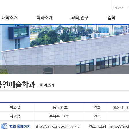
공연예술학과
학과실
B동 501호
전화
062-360
학과장
문복주 교수
전화
http://art.songwon.ac.kr/
인스타그램
https://i