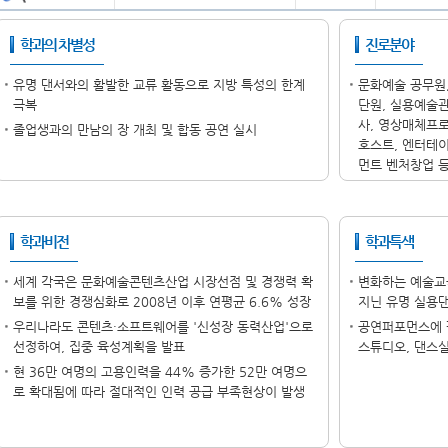
학과의 차별성
진로분야
유명 댄서와의 활발한 교류 활동으로 지방 특성의 한계
문화예술 공무원,
극복
단원, 실용예술
사, 영상매체프로
졸업생과의 만남의 장 개최 및 합동 공연 실시
호스트, 엔터테
먼트 벤처창업 
학과비전
학과특색
세계 각국은 문화예술콘텐츠산업 시장선점 및 경쟁력 확
변화하는 예술교
보를 위한 경쟁심화로 2008년 이후 연평균 6.6% 성장
지닌 유명 실용
우리나라도 콘텐츠·소프트웨어를 '신성장 동력산업'으로
공연퍼포먼스에 
선정하여, 집중 육성계획을 발표
스튜디오, 댄스실
현 36만 여명의 고용인력을 44% 증가한 52만 여명으
로 확대됨에 따라 절대적인 인력 공급 부족현상이 발생