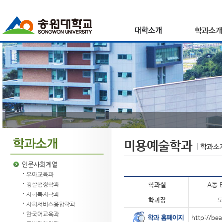
미용예술학과
인문사회계열
유아교육과
학과실
A동 
경찰행정학과
사회복지학과
학과장
사회서비스융합학과
한국어교육과
http://be