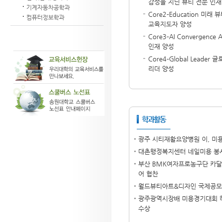
감성을 지닌 뷰티 전문 인재
기계자동차공학과
Core2–Education 미
컴퓨터정보학과
교육지도자 양성
Core3–AI Convergenc
인재 양성
Core4–Global Leader
리더 양성
학과활동
광주 시티재활요양병원 이, 미
대촌행정복지센터 네일미용 봉
부산 BMK여자프로농구단 카달
어 협찬
월드뷰티아트&디자인 국제공모전
광주광역시장배 미용경기대회 헤
수상