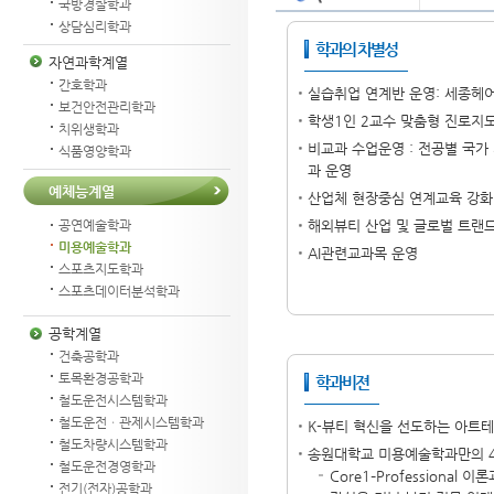
국방경찰학과
상담심리학과
학과의 차별성
자연과학계열
간호학과
실습취업 연계반 운영: 세종헤
보건안전관리학과
학생1인 2교수 맞춤형 진로지
치위생학과
비교과 수업운영 : 전공별 국가
식품영양학과
과 운영
예체능계열
산업체 현장중심 연계교육 강화
해외뷰티 산업 및 글로벌 트랜
공연예술학과
미용예술학과
AI관련교과목 운영
스포츠지도학과
스포츠데이터분석학과
공학계열
건축공학과
토목환경공학과
학과비젼
철도운전시스템학과
철도운전ㆍ관제시스템학과
K-뷰티 혁신을 선도하는 아트
철도차량시스템학과
송원대학교 미용예술학과만의 4C
철도운전경영학과
Core1–Professional
전기(전자)공학과