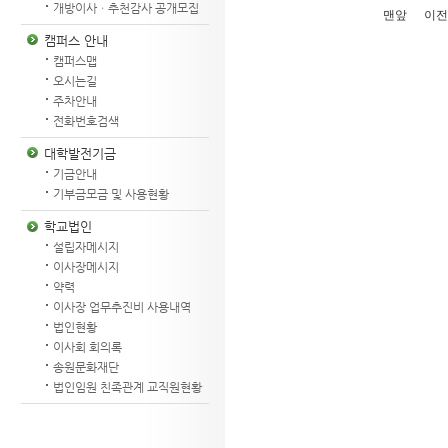
개방이사ㆍ추천감사 공개모집
맨앞
이전
캠퍼스 안내
캠퍼스맵
오시는길
주차안내
전화번호검색
대학발전기금
기금안내
기부금모금 및 사용현황
학교법인
설립자메시지
이사장메시지
약력
이사장 업무추진비 사용내역
법인현황
이사회 회의록
송원문화재단
법인임원 친족관계 교직원현황