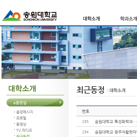
최근동정
e총장실
번호
총장메시지
프로필
송원대학교 특성화학과…높
295
동영상
TV,라디오
송원대학교 광주자활한마당
294
최근동정