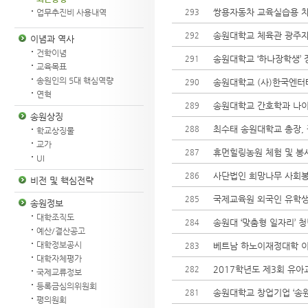
쌍용자동차 교육실습용 
293
업무추진비 사용내역
송원대학교 체육관 광주자
292
이념과 역사
건학이념
송원대학교 ‘하나장학생’ 
291
교육목표
송원인의 5대 핵심역량
송원대학교 (사)한국엔
290
연혁
송원대학교 간호학과 나이
289
송원상징
최수태 송원대학교 총장, 
288
학교상징물
교가
휴먼힐링농원 체험 및 봉
287
UI
사단법인 희망나무 사회
286
비전 및 핵심전략
국제교육원 외국인 유학생
285
송원정보
대학조직도
송원대 ‘맞춤형 일자리’ 
284
예산/결산공고
대학정보공시
베트남 하노이재정대학 
283
대학자체평가
2017학년도 제3회 유
282
국제교류정보
등록금심의위원회
송원대학교 창업기업 ‘송원
281
평의원회