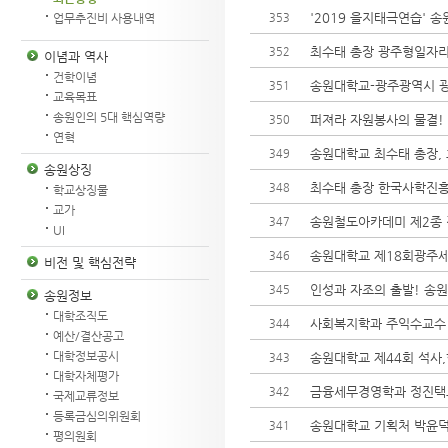
'2019 을지태극연습' 
353
업무추진비 사용내역
최수태 총장 광주형일자리
352
이념과 역사
건학이념
송원대학교-광주광역시 
351
교육목표
송원인의 5대 핵심역량
퍼져라 자원봉사의 물결! 
350
연혁
송원대학교 최수태 총장,
349
송원상징
최수태 총장 한국사학진
348
학교상징물
교가
송원철도아카데미 제2종 전
347
UI
송원대학교 제18회광주
346
비전 및 핵심전략
인성과 자조의 출발! 송원
345
송원정보
대학조직도
사회복지학과 주익수교수 
344
예산/결산공고
대학정보공시
송원대학교 제44회 석사
343
대학자체평가
금융세무경영학과 정진택
342
국제교류정보
등록금심의위원회
송원대학교 기획처 박윤덕
341
평의원회