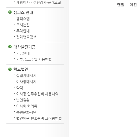
개방이사ㆍ추천감사 공개모집
맨앞
이전
캠퍼스 안내
캠퍼스맵
오시는길
주차안내
전화번호검색
대학발전기금
기금안내
기부금모금 및 사용현황
학교법인
설립자메시지
이사장메시지
약력
이사장 업무추진비 사용내역
법인현황
이사회 회의록
송원문화재단
법인임원 친족관계 교직원현황