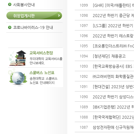
사회봉사안내
[GHR] [미국/애틀란타
1099
2022년 하반기 종근당 제
1098
취창업게시판
[LS그룹] 2022년 하반
1097
코로나바이러스-19 안내
2022년 하반기 레스토랑
1096
[코오롱인더스트리㈜ FnC
1095
[청년재단] 채용공고
1094
[한국교육방송공사] EBS
1093
㈜고려비엔피 화학품질관리
1092
[현대건설] 2023년 상
1091
2022년 하반기 삼성디스플
1090
[IBK기업은행] 2022년
1089
[한국국제협
1088
삼성전자판매 신규직원채
1087