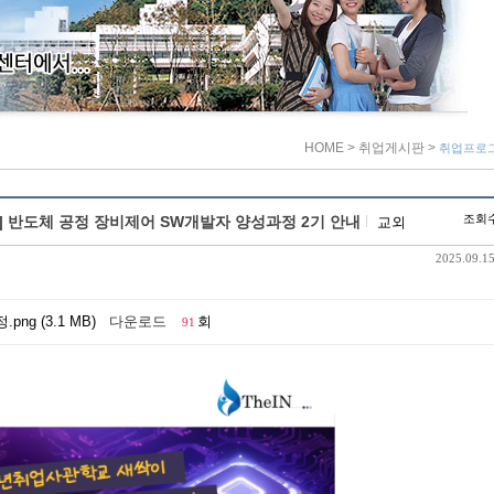
HOME
> 취업게시판
>
취업프로
조회수
] 반도체 공정 장비제어 SW개발자 양성과정 2기 안내
교외
2025.09.15
g (3.1 MB)
다운로드
회
91