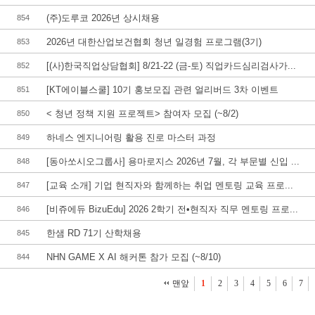
(주)도루코 2026년 상시채용
854
2026년 대한산업보건협회 청년 일경험 프로그램(3기)
853
[(사)한국직업상담협회] 8/21-22 (금-토) 직업카드심리검사가...
852
[KT에이블스쿨] 10기 홍보모집 관련 얼리버드 3차 이벤트
851
< 청년 정책 지원 프로젝트> 참여자 모집 (~8/2)
850
하네스 엔지니어링 활용 진로 마스터 과정
849
[동아쏘시오그룹사] 용마로지스 2026년 7월, 각 부문별 신입 ...
848
[교육 소개] 기업 현직자와 함께하는 취업 멘토링 교육 프로...
847
[비쥬에듀 BizuEdu] 2026 2학기 전•현직자 직무 멘토링 프로...
846
한샘 RD 71기 산학채용
845
NHN GAME X AI 해커톤 참가 모집 (~8/10)
844
맨앞
1
2
3
4
5
6
7