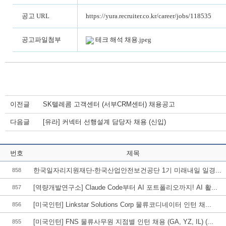
공고 URL
https://yura.recruiter.co.kr/career/jobs/118535
공고파일첨부
테크 해석 채용.jpeg
이전글
SK텔레콤 고객센터 (서부CRM센터) 채용공고
다음글
[유라] 커넥터 선행설계 담당자 채용 (신입)
번호
제목
한국일자리지원재단-한국산업안전보건공단 1기 미래내일 일경...
858
[역량개발연구소] Claude Code부터 AI 포트폴리오까지! AI 활...
857
[미국인턴] Linkstar Solutions Corp 물류코디네이터 인턴 채...
856
[미국인턴] FNS 물류사무원 지점별 인턴 채용 (GA, YZ, IL) (...
855