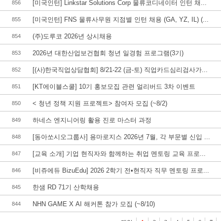
[미국인턴] Linkstar Solutions Corp 물류코디네이터 인턴 채...
856
[미국인턴] FNS 물류사무원 지점별 인턴 채용 (GA, YZ, IL) (...
855
(주)도루코 2026년 상시채용
854
2026년 대한산업보건협회 청년 일경험 프로그램(3기)
853
[(사)한국직업상담협회] 8/21-22 (금-토) 직업카드심리검사가...
852
[KT에이블스쿨] 10기 홍보모집 관련 얼리버드 3차 이벤트
851
< 청년 정책 지원 프로젝트> 참여자 모집 (~8/2)
850
하네스 엔지니어링 활용 진로 마스터 과정
849
[동아쏘시오그룹사] 용마로지스 2026년 7월, 각 부문별 신입 ...
848
[교육 소개] 기업 현직자와 함께하는 취업 멘토링 교육 프로...
847
[비쥬에듀 BizuEdu] 2026 2학기 전•현직자 직무 멘토링 프로...
846
한샘 RD 71기 산학채용
845
NHN GAME X AI 해커톤 참가 모집 (~8/10)
844