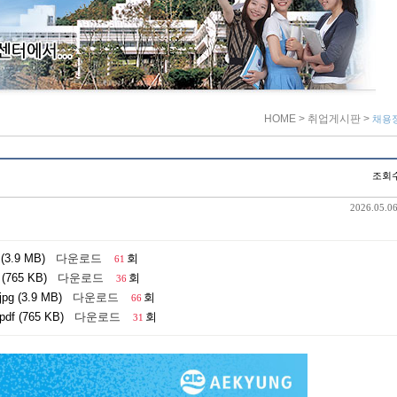
HOME
> 취업게시판
>
채용
조회수
2026.05.06
(3.9 MB)
다운로드
회
61
(765 KB)
다운로드
회
36
pg (3.9 MB)
다운로드
회
66
df (765 KB)
다운로드
회
31