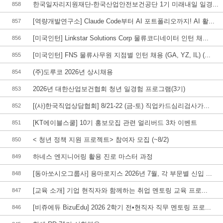
한국일자리지원재단-한국산업안전보건공단 1기 미래내일 일경...
858
[역량개발연구소] Claude Code부터 AI 포트폴리오까지! AI 활...
857
[미국인턴] Linkstar Solutions Corp 물류코디네이터 인턴 채...
856
[미국인턴] FNS 물류사무원 지점별 인턴 채용 (GA, YZ, IL) (...
855
(주)도루코 2026년 상시채용
854
2026년 대한산업보건협회 청년 일경험 프로그램(3기)
853
[(사)한국직업상담협회] 8/21-22 (금-토) 직업카드심리검사가...
852
[KT에이블스쿨] 10기 홍보모집 관련 얼리버드 3차 이벤트
851
< 청년 정책 지원 프로젝트> 참여자 모집 (~8/2)
850
하네스 엔지니어링 활용 진로 마스터 과정
849
[동아쏘시오그룹사] 용마로지스 2026년 7월, 각 부문별 신입 ...
848
[교육 소개] 기업 현직자와 함께하는 취업 멘토링 교육 프로...
847
[비쥬에듀 BizuEdu] 2026 2학기 전•현직자 직무 멘토링 프로...
846