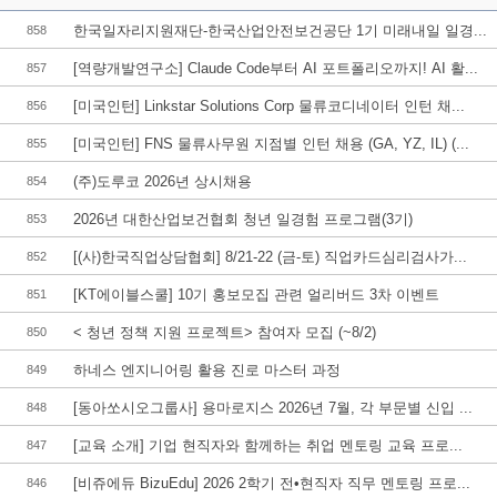
한국일자리지원재단-한국산업안전보건공단 1기 미래내일 일경...
858
[역량개발연구소] Claude Code부터 AI 포트폴리오까지! AI 활...
857
[미국인턴] Linkstar Solutions Corp 물류코디네이터 인턴 채...
856
[미국인턴] FNS 물류사무원 지점별 인턴 채용 (GA, YZ, IL) (...
855
(주)도루코 2026년 상시채용
854
2026년 대한산업보건협회 청년 일경험 프로그램(3기)
853
[(사)한국직업상담협회] 8/21-22 (금-토) 직업카드심리검사가...
852
[KT에이블스쿨] 10기 홍보모집 관련 얼리버드 3차 이벤트
851
< 청년 정책 지원 프로젝트> 참여자 모집 (~8/2)
850
하네스 엔지니어링 활용 진로 마스터 과정
849
[동아쏘시오그룹사] 용마로지스 2026년 7월, 각 부문별 신입 ...
848
[교육 소개] 기업 현직자와 함께하는 취업 멘토링 교육 프로...
847
[비쥬에듀 BizuEdu] 2026 2학기 전•현직자 직무 멘토링 프로...
846