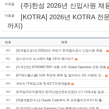
(주)한섬 2026년 신입사원 채용 
이전글
[KOTRA] 2026년 KOTRA 전문
다음글
까지)
번호
제목
[한국철도공사] 2026년도 하반기 한국철도공사 신입사원 채용...
863
잡스포이즈 뉴스레터 8월 1주차 헤더보기
862
[미국인턴] ATHOMETRIP 여행 사무 Global Operation 인턴 채용
861
[KT에이블스쿨] 대학 추천제 혜택 및 얼리버드 3차 이벤트·모...
860
국비지 IT취업교육 한국ICT인재개발원
859
한국일자리지원재단-한국산업안전보건공단 1기 미래내일 일경...
858
[역량개발연구소] Claude Code부터 AI 포트폴리오까지! AI 활...
857
[미국인턴] Linkstar Solutions Corp 물류코디네이터 인턴 채...
856