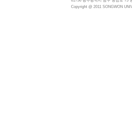
61756 광주광역시 남구 송암로 73 송원대학교
Copyright @ 2011 SONGWON UNIVE