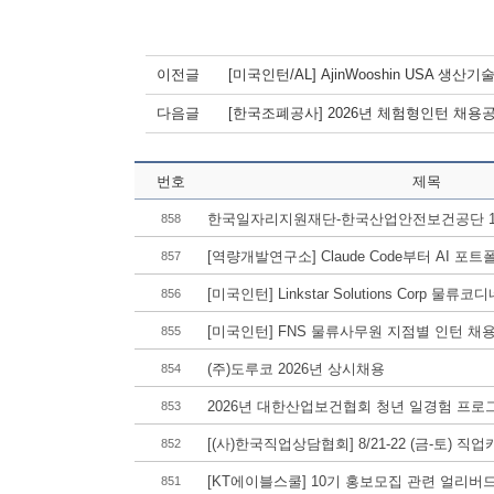
이전글
[미국인턴/AL] AjinWooshin USA 생산기
다음글
[한국조폐공사] 2026년 체험형인턴 채용
번호
제목
한국일자리지원재단-한국산업안전보건공단 1기
858
[역량개발연구소] Claude Code부터 AI 포트폴
857
[미국인턴] Linkstar Solutions Corp 물류
856
[미국인턴] FNS 물류사무원 지점별 인턴 채용 (GA, 
855
(주)도루코 2026년 상시채용
854
2026년 대한산업보건협회 청년 일경험 프로그
853
[(사)한국직업상담협회] 8/21-22 (금-토) 직
852
[KT에이블스쿨] 10기 홍보모집 관련 얼리버드
851