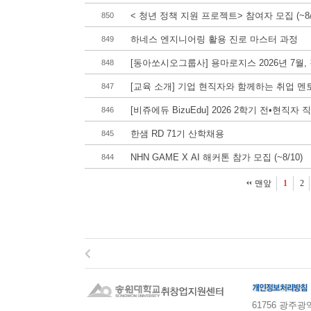
< 청년 정책 지원 프로젝트> 참여자 모집 (~8/
850
하네스 엔지니어링 활용 진로 마스터 과정
849
[동아쏘시오그룹사] 용마로지스 2026년 7월, 각
848
[교육 소개] 기업 현직자와 함께하는 취업 멘토
847
[비쥬에듀 BizuEdu] 2026 2학기 전•현직자 
846
한샘 RD 71기 산학채용
845
NHN GAME X AI 해커톤 참가 모집 (~8/10)
844
맨앞
1
2
61756 광주광역시