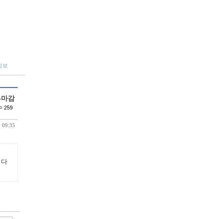
정보
서류마감
 259
 09:35
다