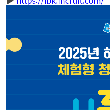
▶
https://ibk.incruit.com/