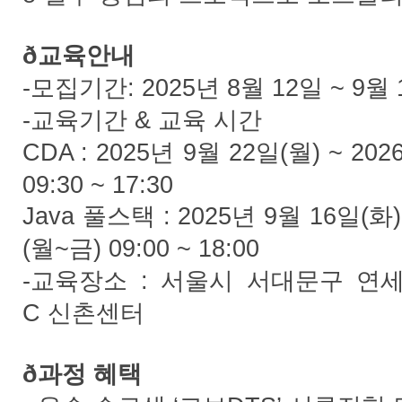
ð
교육안내
-
: 2025
8
12
~ 9
모집기간
년
월
일
월
-
&
교육기간
교육
시간
CDA : 2025
9
22
(
) ~ 202
년
월
일
월
09:30 ~ 17:30
Java
: 2025
9
16
(
풀스택
년
월
일
화
(
~
) 09:00 ~ 18:00
월
금
-
:
교육장소
서울시
서대문구
연
C
신촌센터
ð
과정
혜택