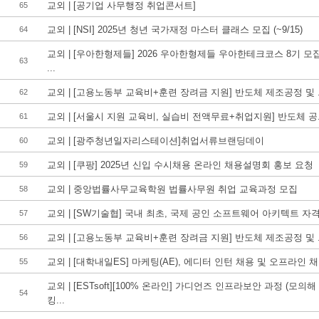
교외 | [공기업 사무행정 취업콘서트]
65
교외 | [NSI] 2025년 청년 국가재정 마스터 클래스 모집 (~9/15)
64
교외 | [우아한형제들] 2026 우아한형제들 우아한테크코스 8기 모
63
...
교외 | [고용노동부 교육비+훈련 장려금 지원] 반도체 제조공정 및 .
62
교외 | [서울시 지원 교육비, 실습비 전액무료+취업지원] 반도체 공.
61
교외 | [광주청년일자리스테이션]취업서류브랜딩데이
60
교외 | [쿠팡] 2025년 신입 수시채용 온라인 채용설명회 홍보 요청
59
교외 | 중앙법률사무교육학원 법률사무원 취업 교육과정 모집
58
교외 | [SW기술협] 국내 최초, 국제 공인 소프트웨어 아키텍트 자격.
57
교외 | [고용노동부 교육비+훈련 장려금 지원] 반도체 제조공정 및 .
56
교외 | [대학내일ES] 마케팅(AE), 에디터 인턴 채용 및 오프라인 채.
55
교외 | [ESTsoft][100% 온라인] 가디언즈 인프라보안 과정 (모의해
54
킹...