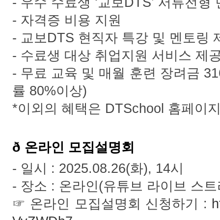
-
‘
DTS’
우수
수료생
교보
서류전형
-
자격증
비용
지원
-
DTS
교보
현직자
특강
및
멘토링
-
수료생
대상
취업지원
서비스
제
-
31
무료
교육
및
매월
훈련
장려금
80%
)
률
이상
*
DTSchool
이외의
혜택은
홈페이
ð
온라인
모집설명회
-
: 2025.08.26(
), 14
일시
화
시
-
:
(
장소
온라인
유튜브
라이브
스트
:
h
☞
온라인
모집설명회
신청하기