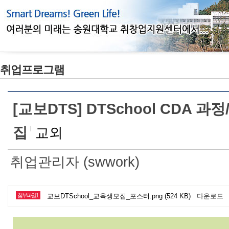
취업프로그램
[교보DTS] DTSchool CDA 과
집
교외
취업관리자 (swwork)
첨부파일1
교보DTSchool_교육생모집_포스터.png (524 KB)
다운로드