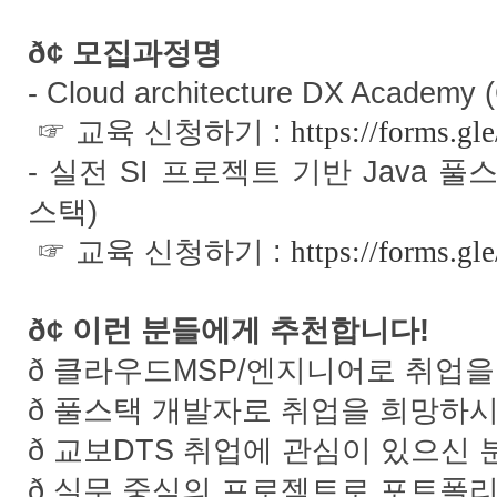
ð¢
모집과정명
- Cloud architecture DX Academy 
:
☞
교육
신청하기
https://forms
-
SI
Java
실전
프로젝트
기반
풀
)
스택
:
☞
교육
신청하기
https://forms.
ð¢
!
이런
분들에게
추천합니다
ð
MSP/
클라우드
엔지니어로
취업을
ð
풀스택
개발자로
취업을
희망하
ð
DTS
교보
취업에
관심이
있으신
ð
실무
중심의
프로젝트로
포트폴