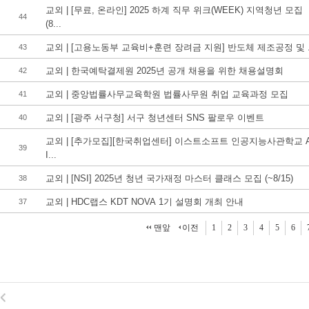
교외 | [무료, 온라인] 2025 하계 직무 위크(WEEK) 지역청년 모집
44
(8...
교외 | [고용노동부 교육비+훈련 장려금 지원] 반도체 제조공정 및 .
43
교외 | 한국예탁결제원 2025년 공개 채용을 위한 채용설명회
42
교외 | 중앙법률사무교육학원 법률사무원 취업 교육과정 모집
41
교외 | [광주 서구청] 서구 청년센터 SNS 팔로우 이벤트
40
교외 | [추가모집][한국취업센터] 이스트소프트 인공지능사관학교 
39
I...
교외 | [NSI] 2025년 청년 국가재정 마스터 클래스 모집 (~8/15)
38
교외 | HDC랩스 KDT NOVA 1기 설명회 개최 안내
37
맨앞
이전
1
2
3
4
5
6