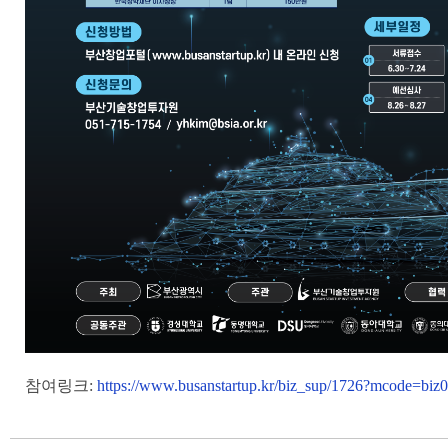
참여링크:
https://www.busanstartup.kr/biz_sup/1726?mcode=biz