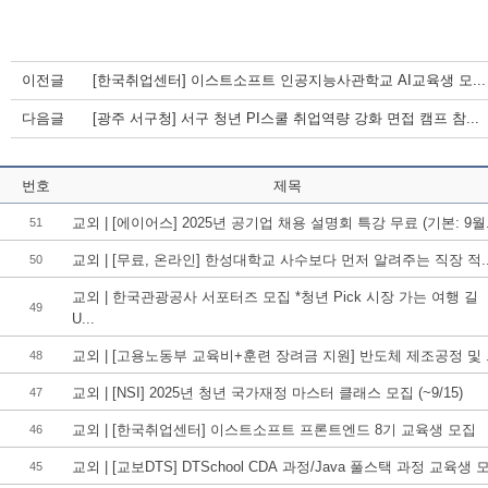
이전글
[한국취업센터] 이스트소프트 인공지능사관학교 AI교육생 모...
다음글
[광주 서구청] 서구 청년 PI스쿨 취업역량 강화 면접 캠프 참...
번호
제목
교외 | [에이어스] 2025년 공기업 채용 설명회 특강 무료 (기본: 9월.
51
교외 | [무료, 온라인] 한성대학교 사수보다 먼저 알려주는 직장 적..
50
교외 | 한국관광공사 서포터즈 모집 *청년 Pick 시장 가는 여행 길
49
U...
교외 | [고용노동부 교육비+훈련 장려금 지원] 반도체 제조공정 및 .
48
교외 | [NSI] 2025년 청년 국가재정 마스터 클래스 모집 (~9/15)
47
교외 | [한국취업센터] 이스트소프트 프론트엔드 8기 교육생 모집
46
교외 | [교보DTS] DTSchool CDA 과정/Java 풀스택 과정 교육생 
45