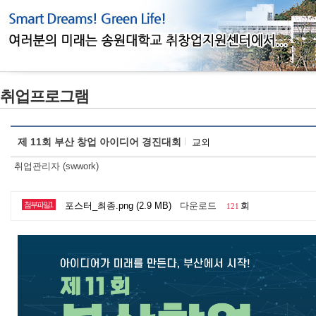
취업프로그램
제 11회 부산 창업 아이디어 경진대회
교외
취업관리자 (swwork)
첨부파일1
포스터_최종.png (2.9 MB)
다운로드
회
121