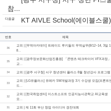
참...
KT AIVLE School(에이블스
다음글
번호
제목
교외 | [무역아카데미] 트레이드 루키들의 무역실무(8/12~14, 3일 1
36
8...
교외 | [광주정보문화산업진흥원] 「콘텐츠 테크하이어 VFX과정」
35
교...
교외 | [광주 서구청] 서구 청년센터 플러스 8월 청년강사 프로그램
34
교외 | [LG유플러스] 유레카 SW개발과정 3기 수강생 모집(프론트
33
드...
교외 | [한국취업센터] 이스트소프트 인공지능사관학교 AI교육생
32
모...
교외 | 제 11회 부산 창업 아이디어 경진대회
31