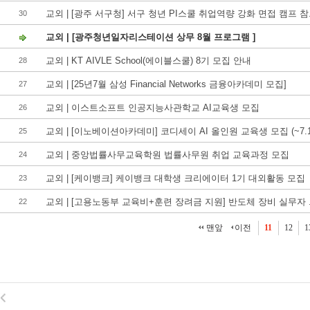
교외 | [광주 서구청] 서구 청년 PI스쿨 취업역량 강화 면접 캠프 참.
30
교외 | [광주청년일자리스테이션 상무 8월 프로그램 ]
교외 | KT AIVLE School(에이블스쿨) 8기 모집 안내
28
교외 | [25년7월 삼성 Financial Networks 금융아카데미 모집]
27
교외 | 이스트소프트 인공지능사관학교 AI교육생 모집
26
교외 | [이노베이션아카데미] 코디세이 AI 올인원 교육생 모집 (~7.1.
25
교외 | 중앙법률사무교육학원 법률사무원 취업 교육과정 모집
24
교외 | [케이뱅크] 케이뱅크 대학생 크리에이터 1기 대외활동 모집
23
교외 | [고용노동부 교육비+훈련 장려금 지원] 반도체 장비 실무자 .
22
맨앞
이전
11
12
1