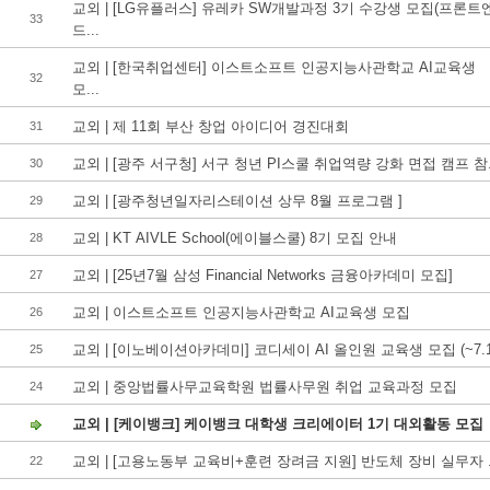
교외 | [LG유플러스] 유레카 SW개발과정 3기 수강생 모집(프론트
33
드...
교외 | [한국취업센터] 이스트소프트 인공지능사관학교 AI교육생
32
모...
교외 | 제 11회 부산 창업 아이디어 경진대회
31
교외 | [광주 서구청] 서구 청년 PI스쿨 취업역량 강화 면접 캠프 참.
30
교외 | [광주청년일자리스테이션 상무 8월 프로그램 ]
29
교외 | KT AIVLE School(에이블스쿨) 8기 모집 안내
28
교외 | [25년7월 삼성 Financial Networks 금융아카데미 모집]
27
교외 | 이스트소프트 인공지능사관학교 AI교육생 모집
26
교외 | [이노베이션아카데미] 코디세이 AI 올인원 교육생 모집 (~7.1.
25
교외 | 중앙법률사무교육학원 법률사무원 취업 교육과정 모집
24
교외 | [케이뱅크] 케이뱅크 대학생 크리에이터 1기 대외활동 모집
교외 | [고용노동부 교육비+훈련 장려금 지원] 반도체 장비 실무자 .
22