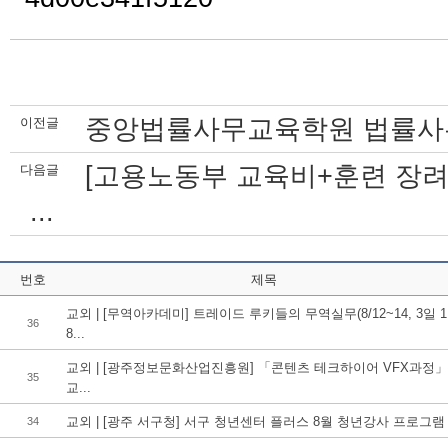
중앙법률사무교육학원 법률사무
이전글
[고용노동부 교육비+훈련 장려
다음글
...
번호
제목
교외 | [무역아카데미] 트레이드 루키들의 무역실무(8/12~14, 3일 1
36
8...
교외 | [광주정보문화산업진흥원] 「콘텐츠 테크하이어 VFX과정」
35
교...
교외 | [광주 서구청] 서구 청년센터 플러스 8월 청년강사 프로그램
34