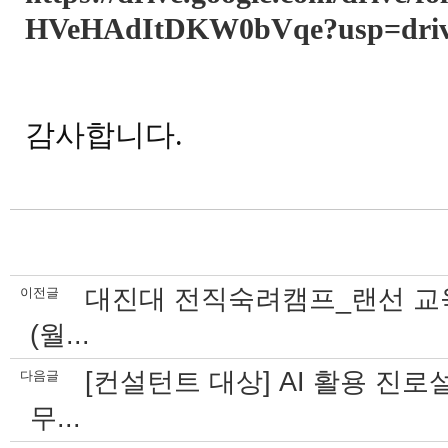
HVeHAdItDKW0bVqe?usp=driv
감사합니다.
대진대 전직숙려캠프_랜선 교육 6.
이전글
(월...
[컨설턴트 대상] AI 활용 진
다음글
무...