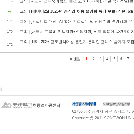
교외 | 대진대 전직숙려캠프_랜선 교육 6.23(화), 25일(목), 29일(월.
176
교외 | [에이어스] 2026년 공기업 채용 설명회 특강 무료 (기본: 6월.
교외 | [컨설턴트 대상] AI 활용 진로설계 및 상담기법 역량강화 무..
174
교외 | [서울시 교육비 전액지원+취업지원] AI를 활용한 UX/UI 디자.
173
교외 | [NSI] 2026 글로벌리더십 챌린지 온라인 클래스 참가자 모
172
...
맨앞
1
2
3
4
5
6
7
61756 광주광역시 남구 송암로 73 송원대학교
Copyright @ 2011 SONGWON UNIVE