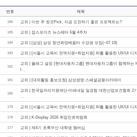
번호
제목
교외 | 이번 주 씽굿Pick, 지금 도전하기 좋은 프로젝트는?
186
교외 | 잡스포이즈 뉴스레터 6월 4주차
185
교외 | [삼성] 삼성 청년희망배움터 수강생 모집(~07.19)
184
교외 | [서울시 교육비 전액지원+취업지원] AI를 활용한 UX/UI 디자.
183
교외 | 플래그 설정 [현대자동차그룹] 현대자동차그룹이 함께하는 
182
I...
교외 | [대외활동 홍보요청] 삼성생명 스페셜금융아카데미
181
교외 | 한국일자리지원재단-미래내일 일경험 대한산업보건협회 2
180
...
교외 | [서울시 교육비 전액지원+취업지원] AI를 활용한 UX/UI 디자.
179
교외 | K-Display 2026 취업진로박람회
178
교외 | 제4기 초록우산 대학생 멤버십
177