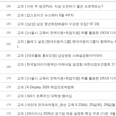
교외 | 이번 주 씽굿Pick, 지금 도전하기 좋은 프로젝트는?
186
교외 | 잡스포이즈 뉴스레터 6월 4주차
185
교외 | [삼성] 삼성 청년희망배움터 수강생 모집(~07.19)
184
교외 | [서울시 교육비 전액지원+취업지원] AI를 활용한 UX/UI 디자.
183
교외 | 플래그 설정 [현대자동차그룹] 현대자동차그룹이 함께하는 
182
I...
교외 | [대외활동 홍보요청] 삼성생명 스페셜금융아카데미
181
교외 | 한국일자리지원재단-미래내일 일경험 대한산업보건협회 2
180
...
교외 | [서울시 교육비 전액지원+취업지원] AI를 활용한 UX/UI 디자.
179
교외 | K-Display 2026 취업진로박람회
178
교외 | 제4기 초록우산 대학생 멤버십
177
교외 | 대진대 전직숙려캠프_랜선 교육 6.23(화), 25일(목), 29일(월.
176
교외 | [에이어스] 2026년 공기업 채용 설명회 특강 무료 (기본: 6월.
175