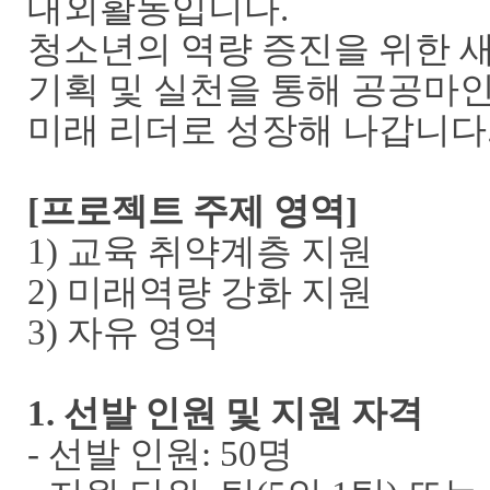
대외활동입니다
.
청소년의 역량 증진을 위한 
기획 및 실천을 통해 공공마
미래 리더로 성장해 나갑니다
[
프로젝트 주제 영역
]
1)
교육 취약계층 지원
2)
미래역량 강화 지원
3)
자유 영역
1.
선발 인원 및 지원 자격
-
선발 인원
: 50
명