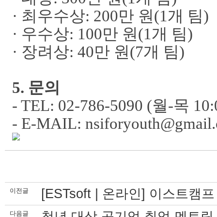
·
최우수상
: 200
만 원
(1
개 팀
)
·
우수상
: 100
만 원
(1
개 팀
)
·
장려상
: 40
만 원
(7
개 팀
)
5.
문의
- TEL: 02-786-5090 (
월
-
목
10:
- E-MAIL: nsiforyouth@gmail
[ESTsoft | 온라인] 이스트
이전글
청년 대상 공기업 취업 멘토링 
다음글