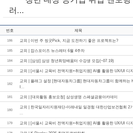
러...
번호
제목
교외 | 이번 주 씽굿Pick, 지금 도전하기 좋은 프로젝트는?
186
교외 | 잡스포이즈 뉴스레터 6월 4주차
185
교외 | [삼성] 삼성 청년희망배움터 수강생 모집(~07.19)
184
교외 | [서울시 교육비 전액지원+취업지원] AI를 활용한 UX/UI 디자.
183
교외 | 플래그 설정 [현대자동차그룹] 현대자동차그룹이 함께하는 
182
I...
교외 | [대외활동 홍보요청] 삼성생명 스페셜금융아카데미
181
교외 | 한국일자리지원재단-미래내일 일경험 대한산업보건협회 2
180
...
교외 | [서울시 교육비 전액지원+취업지원] AI를 활용한 UX/UI 디자.
179