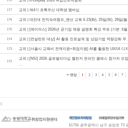
교외 | K-Display 2026 취업진로박람회
178
교외 | 제4기 초록우산 대학생 멤버십
177
교외 | 대진대 전직숙려캠프_랜선 교육 6.23(화), 25일(목), 29일(월.
176
교외 | [에이어스] 2026년 공기업 채용 설명회 특강 무료 (기본: 6월.
175
교외 | [컨설턴트 대상] AI 활용 진로설계 및 상담기법 역량강화 무..
174
교외 | [서울시 교육비 전액지원+취업지원] AI를 활용한 UX/UI 디자.
173
교외 | [NSI] 2026 글로벌리더십 챌린지 온라인 클래스 참가자 모
172
...
맨앞
1
2
3
4
5
6
7
61756 광주광역시 남구 송암로 73 송원대학교