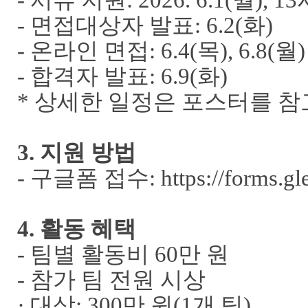
-
서류 지원
: 2026. 6.1(
월
), 13
-
면접대상자 발표
: 6.2(
화
)
-
온라인 면접
: 6.4(
목
), 6.8(
월
)
-
합격자 발표
: 6.9(
화
)
*
상세한 일정은 포스터를 참
3.
지원 방법
-
구글폼 접수
: https://forms
4.
활동 혜택
-
팀별 활동비
60
만 원
-
참가 팀 전원 시상
·
대상
: 300
만 원
(1
개 팀
)