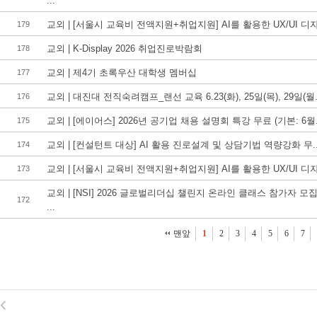
...
교외 | [서울시 교육비 전액지원+취업지원] AI를 활용한 UX/UI 디자.
179
교외 | K-Display 2026 취업진로박람회
178
교외 | 제4기 초록우산 대학생 멤버십
177
교외 | 대진대 전직숙려캠프_랜선 교육 6.23(화), 25일(목), 29일(월.
176
교외 | [에이어스] 2026년 공기업 채용 설명회 특강 무료 (기본: 6월.
175
교외 | [컨설턴트 대상] AI 활용 진로설계 및 상담기법 역량강화 무..
174
교외 | [서울시 교육비 전액지원+취업지원] AI를 활용한 UX/UI 디자.
173
교외 | [NSI] 2026 글로벌리더십 챌린지 온라인 클래스 참가자 모
172
...
맨앞
1
2
3
4
5
6
7