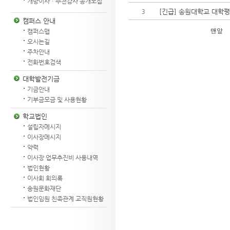
개방이사ㆍ추천감사 공개모집
[긴급] 송원대학교 대학평의
3
캠퍼스 안내
맨앞
캠퍼스맵
오시는길
주차안내
전화번호검색
대학발전기금
기금안내
기부금모금 및 사용현황
학교법인
설립자메시지
이사장메시지
약력
이사장 업무추진비 사용내역
법인현황
이사회 회의록
송원문화재단
법인임원 친족관계 교직원현황