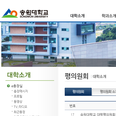
평의원회
e총장실
총장메시지
평의원회
평의원회 소
프로필
동영상
번호
TV,라디오
최근동정
송원대학교 대학평의원회 소집
17