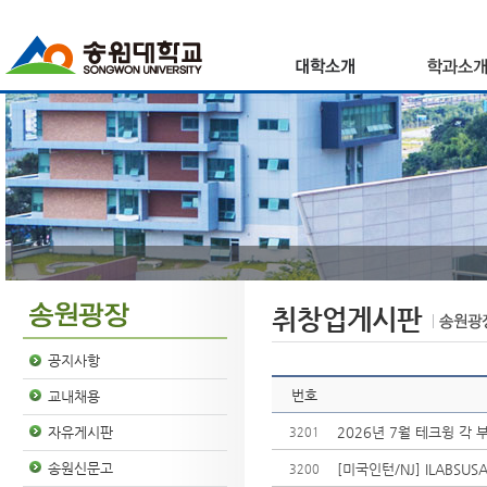
취창업게시판
공지사항
번호
교내채용
2026년 7월 테크윙 각 
자유게시판
3201
송원신문고
[미국인턴/NJ] ILABSU
3200