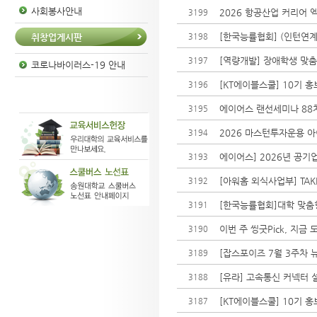
사회봉사안내
2026 항공산업 커리어 엑
3199
[한국능률협회] (인턴연계
3198
취창업게시판
[역량개발] 장애학생 맞춤
3197
코로나바이러스-19 안내
[KT에이블스쿨] 10기 홍
3196
에이어스 랜선세미나 88
3195
2026 마스턴투자운용 
3194
에이어스] 2026년 공기업 
3193
[아워홈 외식사업부] TA
3192
[한국능률협회]대학 맞춤형 
3191
이번 주 씽굿Pick, 지금
3190
[잡스포이즈 7월 3주차 뉴
3189
[유라] 고속통신 커넥터 
3188
[KT에이블스쿨] 10기 
3187