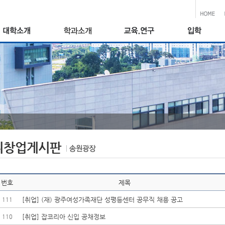
취창업게시판
번호
제목
[취업] (재) 광주여성가족재단 성평등센터 공무직 채용 공고
111
[취업] 잡코리아 신입 공채정보
110