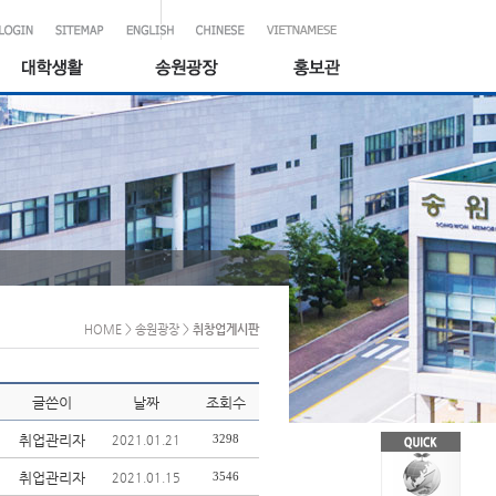
HOME
> 송원광장
>
취창업게시판
글쓴이
날짜
조회수
취업관리자
3298
2021.01.21
취업관리자
3546
2021.01.15