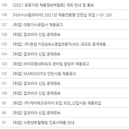
[2021 공공기관 채용정보박람회] 개최 안내 및 홍보
109
[다쏘시스템코리아] 2021년 채용전환형 인턴십 모집 (~01.29)
108
[취업] 대창가스공업사 채용공고
107
[취업] 잡코리아 신입 공채정보
106
[취업] (주)한샘 키친&바스영업전문직(KD) 대규모 공개채용 ...
105
[취업] 잡코리아 신입 공채정보
104
[취업] ㈜이피엠네트워크 관리팀 담당자 채용공고
103
[취업] MAROOJITGI 인턴사원 채용공고
102
[취업] 잡코리아 신입 공채정보
101
[취업] 잡코리아 신입 공채정보
100
[취업] (주)케이테크코리아 모집 요강_신입사원 채용모집
99
[취업] 잡코리아 신입 공채정보
98
[취업] 수완센트럴병원 간호사채용 안내
97