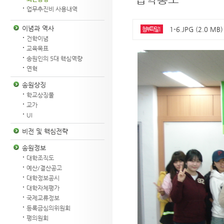
업무추진비 사용내역
이념과 역사
1-6.JPG (2.0 MB
첨부파일1
건학이념
교육목표
송원인의 5대 핵심역량
연혁
송원상징
학교상징물
교가
UI
비전 및 핵심전략
송원정보
대학조직도
예산/결산공고
대학정보공시
대학자체평가
국제교류정보
등록금심의위원회
평의원회