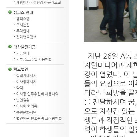
개방이사ㆍ추천감사 공개모집
캠퍼스 안내
캠퍼스맵
오시는길
주차안내
전화번호검색
대학발전기금
기금안내
지난 26일 A동
기부금모금 및 사용현황
지털미디어과 재학
학교법인
강이 열렸다. 이
설립자메시지
들의 요청으로 이
이사장메시지
약력
더라도 희망을 끝
이사장 업무추진비 사용내역
를 전달하시며 꿈
법인현황
이사회 회의록
으로 자신감 있는
송원문화재단
생들과 직접적인 
법인임원 친족관계 교직원현황
력이 학생들의 알