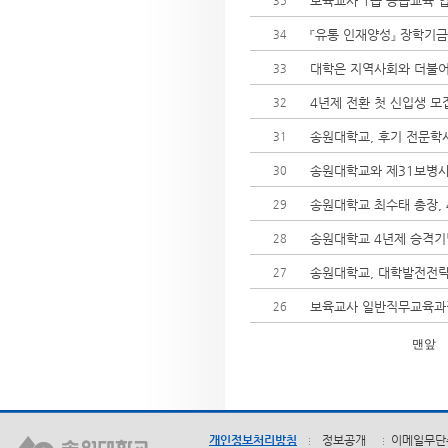
보육교사 1급 승급교육 
35
『유통 인재양성』 장학기금
34
대학은 지역사회와 더불어
33
4년제 전환 첫 신입생 모집
32
송원대학교, 후기 전문학
31
송원대학교와 제31보병사
30
송원대학교 최수태 총장, 4
29
송원대학교 4년제 승격기념,
28
송원대학교, 대학발전전략
27
보육교사 일반직무교육과
26
맨앞
개인정보처리방침
정보공개
이메일무단