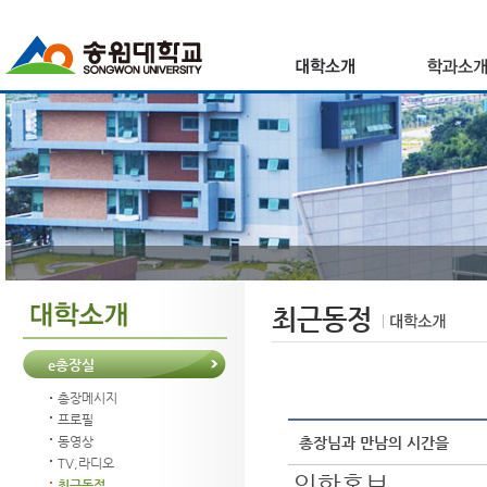
최근동정
e총장실
총장메시지
프로필
총장님과 만남의 시간을
동영상
TV,라디오
입학홍보
최근동정