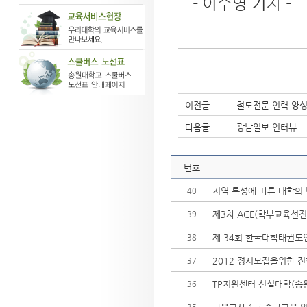
- 이수영 기자 -
이전글
철도전문 인력 양성
다음글
광남일보 인터뷰
번호
40
제3차 ACE(학부교육선진
39
제 34회 한국대학태권도연
38
2012 정시모집을위한 
37
TP지원센터 신설대학(송
36