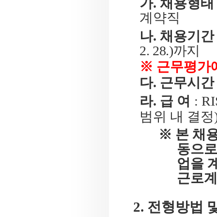
가
.
채용형태
계약직
나
.
채용기간
2. 28.)
까지
※
근무평가에
다
.
근무시간
라
.
급 여
: R
범위 내 결정
※
본 채
동으로
업을 
근로계
2.
전형방법 