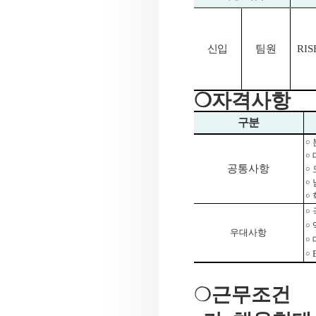
신입
팀원
RIS
❍
자격사항
구분
￮
￮
공통사항
￮
￮
￮
￮
￮
우대사항
￮
￮
❍
근무조건