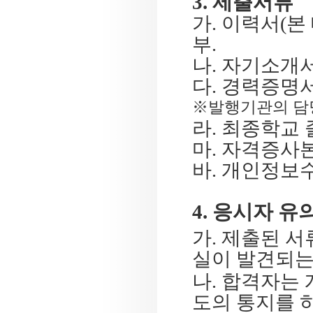
3.
제출서류
가
.
이력서
(
본
부
.
나
.
자기소개
다
.
경력증명서
※
발행기관의 담
라
.
최종학교 
마
.
자격증사
바
.
개인정보
4.
응시자 유
가
.
제출된 서
실이 발견되는
나
.
합격자는 
도의 통지를 