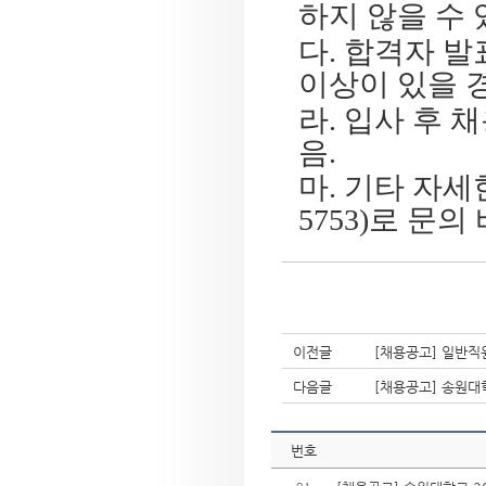
하지 않을 수
다
.
합격자 발
이상이 있을 경
라
.
입사 후 채
음
.
마
.
기타 자세
5753)
로 문의
이전글
[채용공고] 일반직
다음글
[채용공고] 송원대
번호