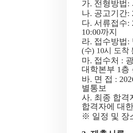
가
.
전형방법
:
나
.
공고기간
:
다
.
서류접수
:
10:00
까지
라
.
접수방법
:
(
수
) 10
시 도착 
마
.
접수처
:
대학본부
1
층
바
.
면 접
: 202
별통보
사
.
최종 합격
합격자에 대한
※
일정 및 장