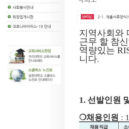
사회봉사안내
2-1. 제출서류양식(이
취창업게시판
첨부파일1
코로나바이러스-19 안내
지역사회와 
근무 할 참
역량있는
RI
니다
.
1.
선발인원 
❍
채용인원
: 
채용 직급
소