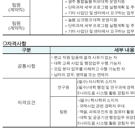
∘
광주 통합돌봄 허브대학 운영지원
팀원
∘
단위과제 세부 프로그램 실행계획 및 
(
계약직
)
∘
기타 사업단 및 센터에서 요구하는 업무
∘
늘봄 싱크탱크 대학 운영지원
팀원
∘
단위과제 세부 프로그램 실행계획 및 
(
계약직
)
∘
기타 사업단 및 센터에서 요구하는 업무
❍
자격사항
구분
세부 내용
￮
본교 직원 임용에 결격 사유가 없는 자
￮
대학 교육 사업 및 행정업무 수행 가능자
공통사항
￮
모집 분야 업무를 이해하고 수행 가능한 자
￮
남자의 경우
,
병역필 또는 면제자
(
필수
)
석사학위 소지자
연구원
(
필수
)
대학 행정 및 연구과제 경
E
나라도움 시스템 활용 경험자 우
- (
필수
)
학사학위 소지자
자격요건
-
국책사업 관련 경력자 우대
팀원
-
엑셀
,
파워포인트 등 컴퓨터 활용
-
대학 및 공공기관 행정업무 유경
E
나라도움 시스템 활용 경험자 우