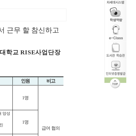
 근무 할 참신하고
원대학교
RISE
사업단장
인원
비고
1
명
재 양성
1
명
추진
급여 협의