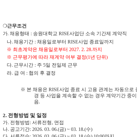
❍
근무조건
가
.
채용형태
:
송원대학교
RISE
사업단 소속 기간제 계약직
나
.
채용기간
:
채용일로부터
RISE
사업 종료일
까지
※
최초계약은 채용일로부터
2027. 2. 28.
까지
※
근무평가에 따라 재계약 여부 결정
(1
년 단위
)
다
.
근무시간
:
주
5
일 전일제 근무
라
.
급 여
:
협의 후 결정
※
본 채용은
RISE
사업 종료 시 고용 관계는 자동으로
경 등 사업을 계속할 수 없는 경우 계약기간 중
음
.
2.
전형방법 및 일정
가
.
전형방법
:
서류전형
,
면접
나
.
공고기간
: 2026. 03. 06.(
금
) ~ 03. 18.(
수
)
다
.
서류접수
: 2026. 03. 06.(
금
) ~ 03. 18.(
수
) 10:00
까지