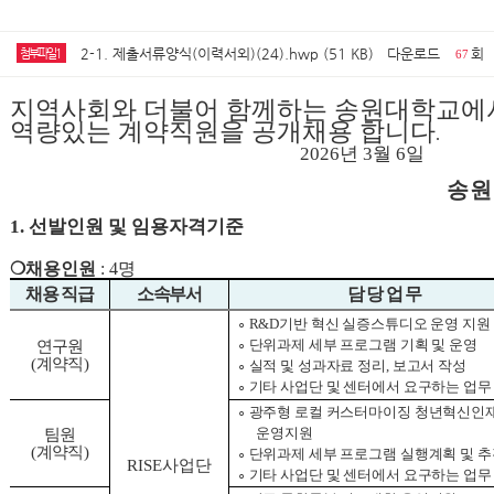
2-1. 제출서류양식(이력서외)(24).hwp (51 KB)
다운로드
회
첨부파일1
67
지역사회와 더불어 함께하는 송원대학교에서
역량있는 계약직원을 공개채용 합니다
.
2026
년
3
월
6
일
송
1.
선발인원 및 임용자격기준
❍
채용인원
: 4
명
채용 직급
소속부서
담 당 업 무
∘
R&D
기반 혁신 실증스튜디오 운영 지원
∘
단위과제 세부 프로그램 기획 및 운영
연구원
(
계약직
)
∘
실적 및 성과자료 정리
,
보고서 작성
∘
기타 사업단 및 센터에서 요구하는 업무
∘
광주형 로컬 커스터마이징 청년혁신인
운영지원
팀원
(
계약직
)
∘
단위과제 세부 프로그램 실행계획 및 
RISE
사업단
∘
기타 사업단 및 센터에서 요구하는 업무