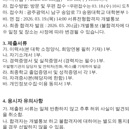
라
.
접수방법
:
방문 및 우편 접수
<
우편접수는
03. 18.(
수
) 10
시 도
마
.
접수처
:
광주광역시 남구 송암로
73
송원대학교 대학본부
1
바
.
면 접
: 2026. 03. 19.(
목
) 14:00
서류전형합격자 개별통보
사
.
최종 합격자 발표
: 2026. 03. 20.(
금
)
개별통보
(
불합격자에 대
※
일정 및 장소는 사정에 따라 변경될 수 있습니다
.
3.
제출서류
가
.
이력서
(
본 대학 소정양식
,
희망연봉 필히 기재
) 1
부
.
나
.
자기소개서
1
부
.
다
.
경력증명서 및 실적증명서
(
경력자는 필수
) 1
부
.
※
발행기관의 담당자 및 연락처
(
전화
,
팩스
)
를 기재하여 발급
라
.
최종학교 졸업증명서 및 성적증명서 각
1
부
.
마
.
자격증사본
(
해당자에 한함
) 1
부
.
바
.
개인정보수집
·
이용 동의서
1
부
.
4.
응시자 유의사항
가
.
제출된 서류는 일체 반환하지 않고 추후 허위 사실이 발견되
을 취소함
.
나
.
합격자는 개별통보 하고 불합격자에 대하여는 별도의 통지
을 경우 선발하지 않을 수 있음
.