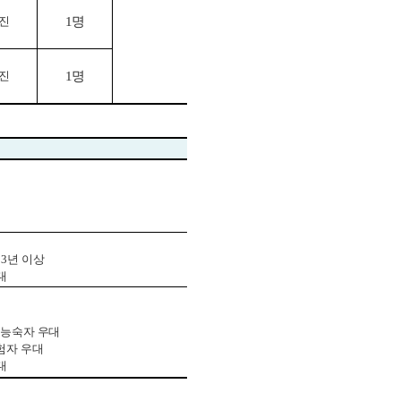
추진
1
명
추진
1
명
력
3
년 이상
대
 능숙자 우대
험자 우대
대