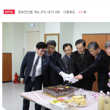
정보전산원 개소.JPG (873 KB)
다운로드
회
첨부파일1
452