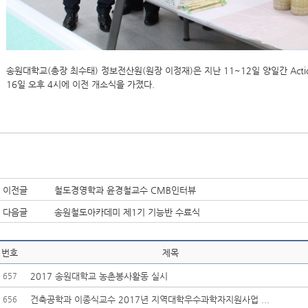
송원대학교(총장 최수태) 정보전산원(원장 이정재)은 지난 11~12일 양일간 Ac
16일 오후 4시에 이전 개소식을 가졌다.
이전글
철도경영학과 윤경철교수 CMB인터뷰
다음글
송원철도아카데미 제1기 기능반 수료식
번호
제목
2017 송원대학교 농촌봉사활동 실시
657
건축공학과 이종식교수 2017년 지역대학우수과학자지원사업 ...
656