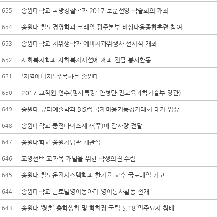
송원대학교 국방경찰학과 2017 보훈선양 학술회의 개최
655
송원대 철도경영학과 코레일 광주본부 비상대응종합훈련 참여
654
송원대학교 치위생학과 예비치과위생사 선서식 개최
653
사회복지학과 사회복지시설에 제과 전달 봉사활동
652
'지열에너지' 주목하는 송원대
651
2017 교직원 연수(명사특강: 안병만 전교육과학기술부 장관)
650
송원대 뷰티예술학과 BIS컵 국제미용기능경기대회 대거 입상
649
송원대학교 풍전나이스제과(주)에 감사장 전달
648
송원대학교 송원기념관 개관식
647
교양선택 교과목 개발을 위한 학생의견 수렴
646
송원대 철도운전시스템학과 한기율 교수 국토매일 기고
645
송원대학교 글로벌영어동아리 영어봉사활동 전개
644
송원대 ‘청춘’ 총학생회 및 학회장 국립 5.18 민주묘지 참배
643