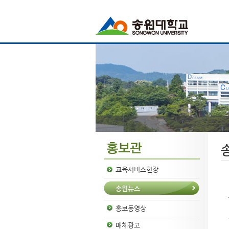
교육서비스헌장
송원뉴스
홍보동영상
매체광고