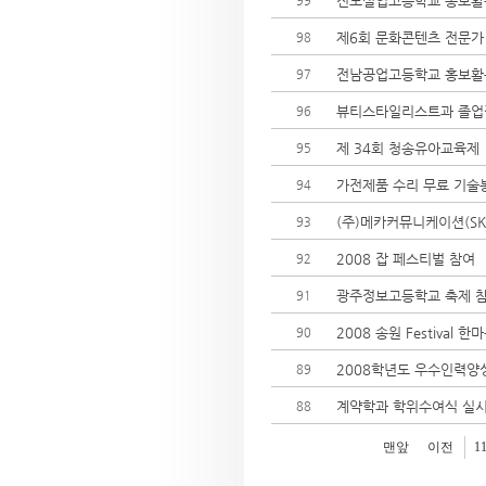
진도실업고등학교 홍보활
99
제6회 문화콘텐츠 전문가
98
전남공업고등학교 홍보활
97
뷰티스타일리스트과 졸
96
제 34회 청송유아교육제
95
가전제품 수리 무료 기술
94
(주)메카커뮤니케이션(S
93
2008 잡 페스티벌 참여
92
광주정보고등학교 축제 
91
2008 송원 Festival
90
2008학년도 우수인력양
89
계약학과 학위수여식 실
88
맨앞
이전
1