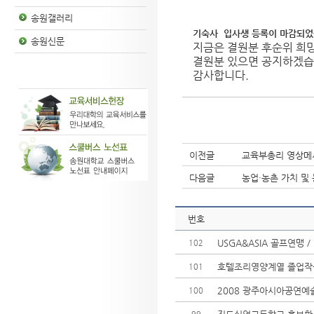
송원갤러리
기숙사 입사생 등록이 마감되었
송원신문
지금은 결원분 후순위 희
결원분 있으면 공지하겠습
감사합니다.
이전글
교육부총리 영상메
다음글
농업·농촌 가치 및
번호
USGA&ASIA 골프연맹 /
102
호텔조리영양계열 졸업작
101
2008 광주아시아공연예
100