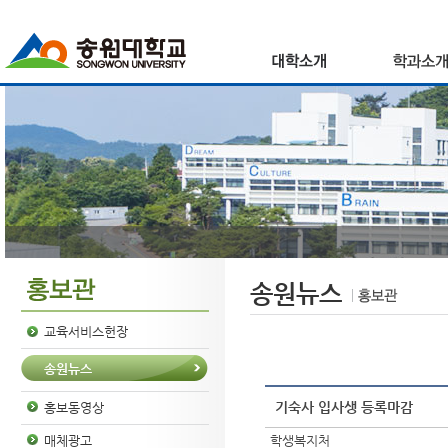
송원뉴스
교육서비스헌장
송원뉴스
기숙사 입사생 등록마감
홍보동영상
학생복지처
매체광고