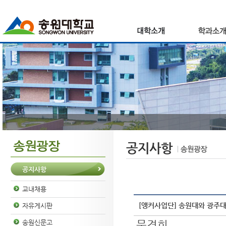
공지사항
공지사항
교내채용
[앵커사업단] 송원대와 광주
자유게시판
문경희
송원신문고