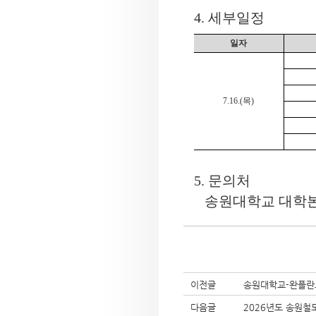
4.
세부일정
일자
7.16.(
목
)
5. 문의처
송원대학교 대학
이전글
송원대학교-완플란트
다음글
2026년도 송원철