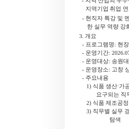
-
지역 산업의 우수
지역기업
취업 연
-
현직자 특강 및 
한 실무 역량 강
3.
개요
-
프로그램명
:
현장
-
운영기간
: 2026.0
-
운영대상
: 송원
-
운영장소
:
고창 
-
주요내용
1)
식품 생산
ˑ
가
요구되는 직
2)
식품 제조공정
3)
직무별 실무 경
탐색