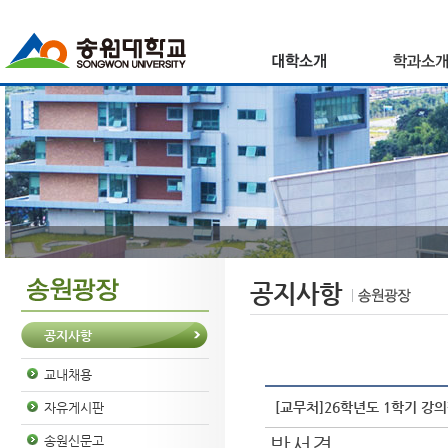
공지사항
공지사항
교내채용
[교무처]26학년도 1학기 강
자유게시판
박서경
송원신문고