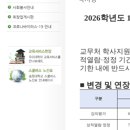
사회봉사안내
2026학년도
취창업게시판
코로나바이러스-19 안내
교무처 학사지
적열람·정정 기
기한 내에 반드
■ 변경 및 연
구분
강의평가
6
성적열람
·
정정
7