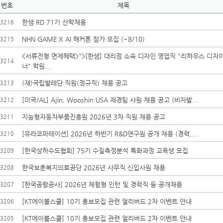
번호
제목
한샘 RD 71기 산학채용
3216
NHN GAME X AI 해커톤 참가 모집 (~8/10)
3215
<서류전형 면제혜택>">[한샘] 대리점 소속 디자인 영업직 "리하우스 디자
3214
너" 학원...
(재)국립발레단 직원(정규직) 채용 공고
3213
[미국/AL] Ajin, Wooshin USA 재경팀 사원 채용 공고 (비자발...
3212
지능형자동차부품진흥원 2026년 3차 직원 채용 공고
3211
[유라코퍼레이션] 2026년 하반기 R&D연구원 공개 채용 (경력,...
3210
[한국상하수도협회] 75기 수질측정분석 특화과정 교육생 모집
3209
한국보훈복지의료공단 2026년 사무직 신입사원 채용
3208
[한국공항공사] 2026년 체험형 인턴 및 경력직 등 공개채용
3207
[KT에이블스쿨] 10기 홍보모집 관련 얼리버드 2차 이벤트 안내
3206
[KT에이블스쿨] 10기 홍보모집 관련 얼리버드 2차 이벤트 안내
3205