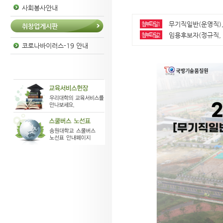
사회봉사안내
무기직일반(운영직), 
첨부파일1
취창업게시판
임용후보자(정규직, 무
첨부파일2
코로나바이러스-19 안내