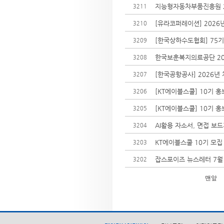
지능형자동차부품진흥원 2
3211
[유라코퍼레이션] 2026년
3210
[한국상하수도협회] 75
3209
한국보훈복지의료공단 20
3208
[한국공항공사] 2026년
3207
[KT에이블스쿨] 10기 
3206
[KT에이블스쿨] 10기 
3205
AI활용 자소서, 면접 보
3204
KT에이블스쿨 10기 모집
3203
잡스포이즈 뉴스레터 7월
3202
맨앞