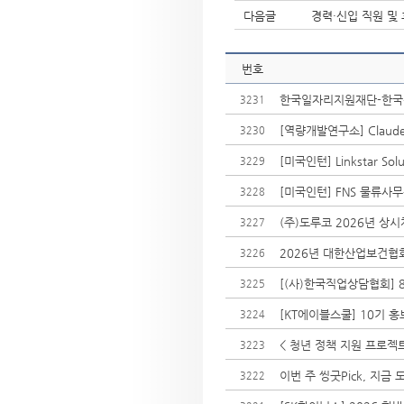
다음글
경력·신입 직원 및
번호
한국일자리지원재단-한국산
3231
[역량개발연구소] Claude
3230
[미국인턴] Linkstar So
3229
[미국인턴] FNS 물류사무원 
3228
(주)도루코 2026년 상
3227
2026년 대한산업보건협회
3226
[(사)한국직업상담협회] 8
3225
[KT에이블스쿨] 10기 
3224
< 청년 정책 지원 프로젝트
3223
이번 주 씽굿Pick, 지금
3222