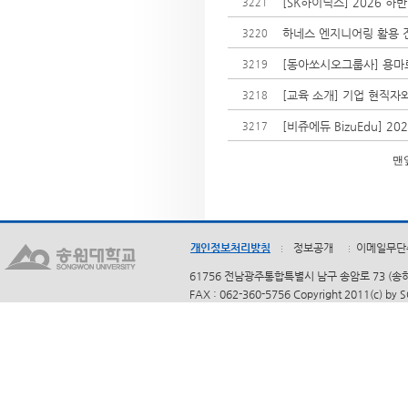
[SK하이닉스] 2026 하
3221
하네스 엔지니어링 활용 
3220
[동아쏘시오그룹사] 용마로지
3219
[교육 소개] 기업 현직자와
3218
[비쥬에듀 BizuEdu] 2
3217
맨
개인정보처리방침
정보공개
이메일무단
61756 전남광주통합특별시 남구 송암로 73 (송하동)
FAX : 062-360-5756 Copyright 2011(c) by 