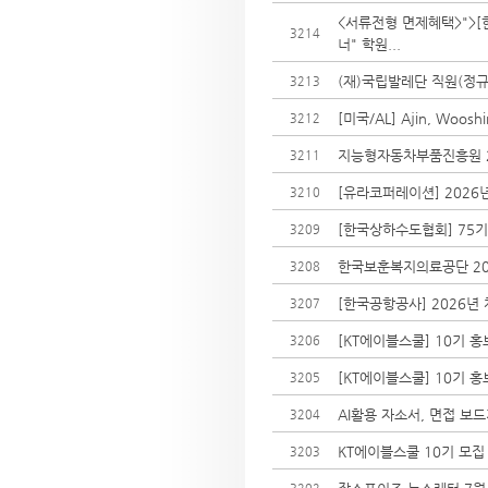
<서류전형 면제혜택>">[
3214
너" 학원...
(재)국립발레단 직원(정규
3213
[미국/AL] Ajin, Woo
3212
지능형자동차부품진흥원 2
3211
[유라코퍼레이션] 2026년
3210
[한국상하수도협회] 75
3209
한국보훈복지의료공단 20
3208
[한국공항공사] 2026년
3207
[KT에이블스쿨] 10기 
3206
[KT에이블스쿨] 10기 
3205
AI활용 자소서, 면접 보
3204
KT에이블스쿨 10기 모집
3203