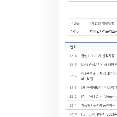
이전글
[체험형 청년인턴]
다음글
대학일자리플러스센
번호
한샘 RD 71기 산학채용
3216
NHN GAME X AI 해커톤
3215
<서류전형 면제혜택>">[
3214
너" 학원...
(재)국립발레단 직원(정규
3213
[미국/AL] Ajin, Woo
3212
지능형자동차부품진흥원 2
3211
[유라코퍼레이션] 2026년
3210