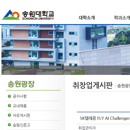
취창업게시판
공지사항
교내채용
자유게시판
SK텔레콤 FLY AI Challeng
송원신문고
취업관리자