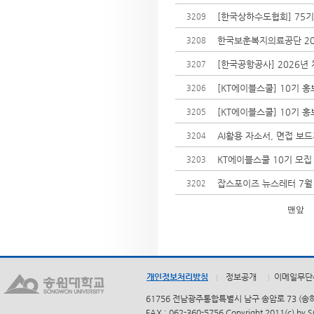
[한국상하수도협회] 75
3209
한국보훈복지의료공단 20
3208
[한국공항공사] 2026년
3207
[KT에이블스쿨] 10기 
3206
[KT에이블스쿨] 10기 
3205
AI활용 자소서, 면접 보
3204
KT에이블스쿨 10기 모집
3203
잡스포이즈 뉴스레터 7월
3202
맨앞
개인정보처리방침
정보공개
이메일무단
61756 전남광주통합특별시 남구 송암로 73 (송하동)
FAX : 062-360-5756 Copyright 2011(c) by 