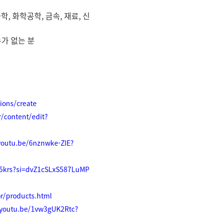
학, 화학공학, 금속, 재료, 신
가 없는 분
ions/create
r/content/edit?
/youtu.be/6nznwke-ZIE?
m5krs?si=dvZ1cSLxS587LuMP
r/products.html
/youtu.be/1vw3gUK2Rtc?