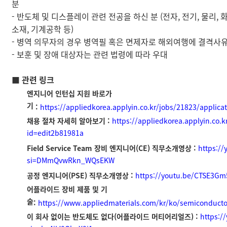
분
- 반도체 및 디스플레이 관련 전공을 하신 분 (전자, 전기, 물리, 화
소재, 기계공학 등)
- 병역 의무자의 경우 병역필 혹은 면제자로 해외여행에 결격사유
- 보훈 및 장애 대상자는 관련 법령에 따라 우대
■ 관련 링크
엔지니어
인턴십
지원
바로가
기
:
https://appliedkorea.applyin.co.kr/jobs/21823/applicat
채용
절차
자세히
알아보기
:
https://appliedkorea.applyin.co.k
id=edit2b81981a
Field Service Team
장비
엔지니어
(CE)
직무소개영상
:
https:/
si=DMmQvwRkn_WQsEKW
공정
엔지니어
(PSE)
직무소개영상
:
https://youtu.be/CTSE3G
어플라이드
장비
제품
및
기
술
:
https://www.appliedmaterials.com/kr/ko/semiconducto
이
회사
없이는
반도체도
없다
(
어플라이드
머티어리얼즈
) :
https:/