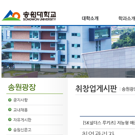
취창업게시판
공지사항
교내채용
자유게시판
[SK쉴더스 루키즈] 지능형 애
송원신문고
취업관리자