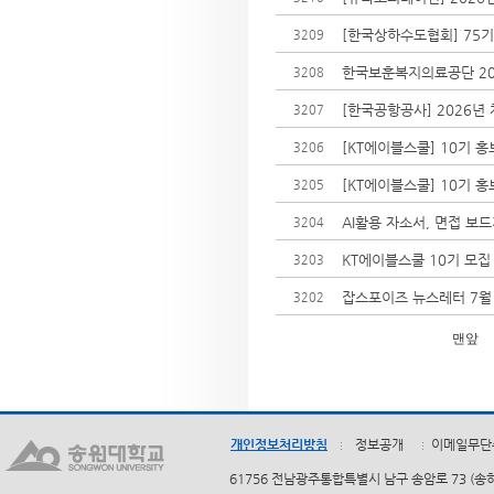
[한국상하수도협회] 75
3209
한국보훈복지의료공단 20
3208
[한국공항공사] 2026년
3207
[KT에이블스쿨] 10기 
3206
[KT에이블스쿨] 10기 
3205
AI활용 자소서, 면접 보
3204
KT에이블스쿨 10기 모집
3203
잡스포이즈 뉴스레터 7월
3202
맨앞
개인정보처리방침
정보공개
이메일무단
61756 전남광주통합특별시 남구 송암로 73 (송하동)