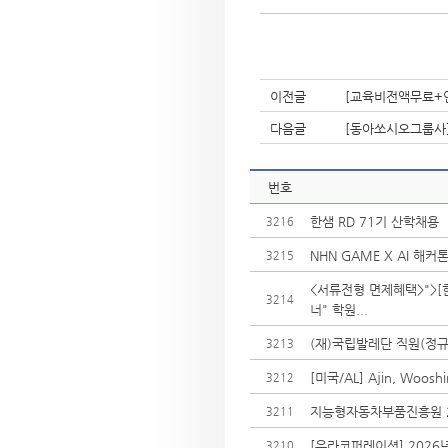
이전글
[교육비전액무료+인
다음글
[동아쏘시오그룹사] 
번호
한샘 RD 71기 산학채용
3216
NHN GAME X AI 해커톤
3215
<서류전형 면제혜택>">[
3214
너" 학원...
(재)국립발레단 직원(정규
3213
[미국/AL] Ajin, Woo
3212
지능형자동차부품진흥원 2
3211
[유라코퍼레이션] 2026년
3210