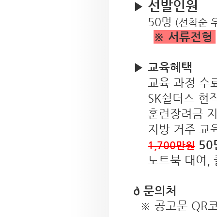
선발인원
▶️
50명
(선착순 
※ 서류전형
▶️
교육혜택
교육 과정 수료
SK쉴더스 현
훈련장려금 
지방 거주 교
50
1,700만원
노트북 대여, 
ð 문의처
※ 공고문 QR코