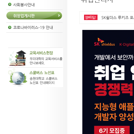
사회봉사안내
취창업게시판
SK쉴더스 루키즈 포스터
첨부파일1
코로나바이러스-19 안내