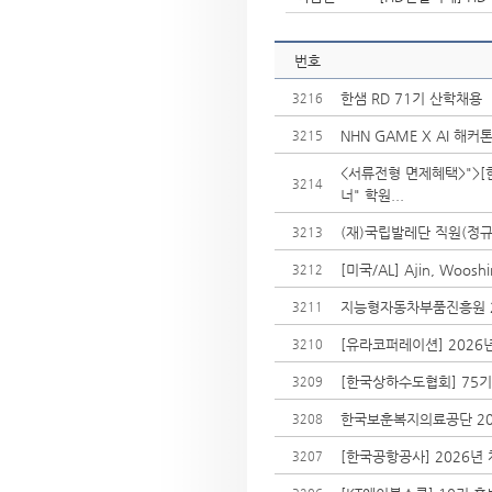
번호
한샘 RD 71기 산학채용
3216
NHN GAME X AI 해커톤
3215
<서류전형 면제혜택>">[
3214
너" 학원...
(재)국립발레단 직원(정규
3213
[미국/AL] Ajin, Woo
3212
지능형자동차부품진흥원 2
3211
[유라코퍼레이션] 2026년
3210
[한국상하수도협회] 75
3209
한국보훈복지의료공단 20
3208
[한국공항공사] 2026년
3207