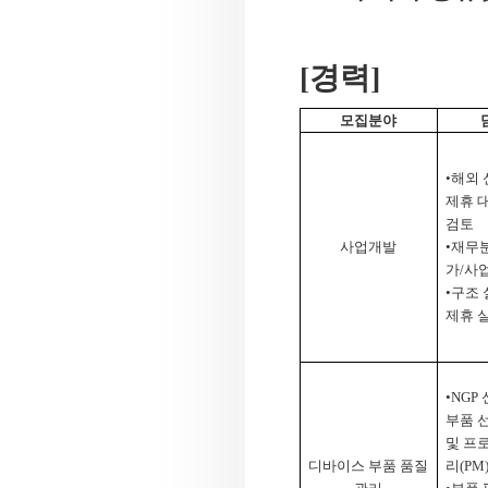
[
경력
]
모집분야
•해외
제휴 
검토
사업개발
•재무
가
/
사업
•구조 
제휴 
•
NGP
부품 
및 프
디바이스 부품 품질
리
(PM