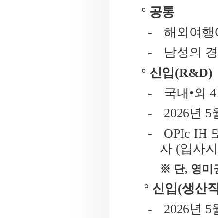
° 공통
-
해외여행에
-
남성의 
° 신입
(R&D)
-
국내•외
4
-
2026
년
5
-
OPIc IH
자
(
입사지
※ 단
,
영미
° 신입
(
생산
-
2026
년
5