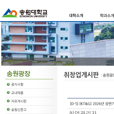
취창업게시판
공지사항
교내채용
자유게시판
[D-5] [KT&G] 2026년 상
송원신문고
취업관리자