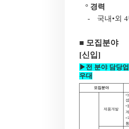
° 경력
-
국내•외
4
■ 모집분야
[
신입
]
▶전 분야 담당업
우대
모집분야
•
셉
•
제품개발
•
통