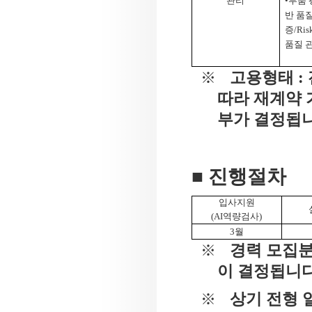
관리
•부품
반 품질
증
/Ris
품질 
고용형태
:
※
따라 재계약
부가 결정됩
■ 진행절차
입사지원
(AI
역량검사
)
3
월
경력 모집분
※
이 결정됩니
상기 전형 
※