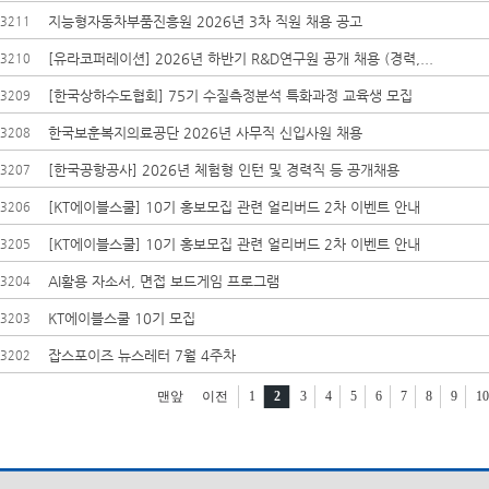
지능형자동차부품진흥원 2026년 3차 직원 채용 공고
3211
[유라코퍼레이션] 2026년 하반기 R&D연구원 공개 채용 (경력,...
3210
[한국상하수도협회] 75기 수질측정분석 특화과정 교육생 모집
3209
한국보훈복지의료공단 2026년 사무직 신입사원 채용
3208
[한국공항공사] 2026년 체험형 인턴 및 경력직 등 공개채용
3207
[KT에이블스쿨] 10기 홍보모집 관련 얼리버드 2차 이벤트 안내
3206
[KT에이블스쿨] 10기 홍보모집 관련 얼리버드 2차 이벤트 안내
3205
AI활용 자소서, 면접 보드게임 프로그램
3204
KT에이블스쿨 10기 모집
3203
잡스포이즈 뉴스레터 7월 4주차
3202
맨앞
이전
1
2
3
4
5
6
7
8
9
10