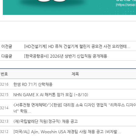
이전글
[HD건설기계] HD 퓨처 건설기계 챌린지 공모전 사전 오리엔테...
다음글
[한국공항공사] 2026년 상반기 신입직원 공개채용
번호
제목
한샘 RD 71기 산학채용
3216
NHN GAME X AI 해커톤 참가 모집 (~8/10)
3215
<서류전형 면제혜택>">[한샘] 대리점 소속 디자인 영업직 "리하우스 디자
3214
너" 학원...
(재)국립발레단 직원(정규직) 채용 공고
3213
[미국/AL] Ajin, Wooshin USA 재경팀 사원 채용 공고 (비자발...
3212