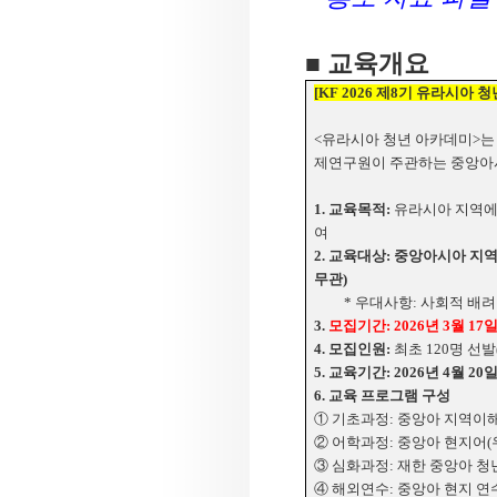
■ 교육개요
[KF 2026
제
8
기 유라시아 청
<
유라시아 청년 아카데미
>
는
제연구원이 주관하는 중앙아
1.
교육목적
:
유라시아 지역에 
여
2.
교육대상
:
중앙아시아 지역
무관
)
*
우대사항
:
사회적 배려
3.
모집기간
: 2026
년
3
월
17
4.
모집인원
:
최초
120
명 선발
5.
교육기간
: 2026
년
4
월
20
6.
교육 프로그램 구성
① 기초과정
:
중앙아 지역이
② 어학과정
:
중앙아 현지어
(
③ 심화과정
:
재한 중앙아 청
④ 해외연수
:
중앙아 현지 연