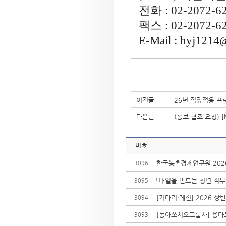
전화
: 02-2072-6
팩스
: 02-2072-6
E-Mail : hyj1214@
이전글
26년 직장적응 프
다음글
(홍보 협조 요청) 
번호
한국농촌경제연구원 2026
3096
「내일을 만드는 청년 직무
3095
[키다리·레진] 2026 상반
3094
[동아쏘시오그룹사] 용마로지
3093