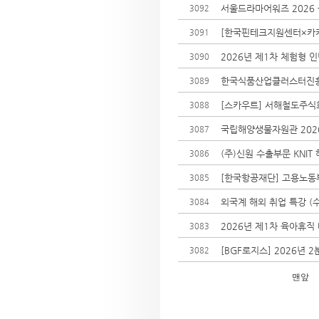
서울드라마어워즈 2026
3092
[한국핀테크지원센터×카카오뱅
3091
2026년 제1차 체험형 
3090
한국식품산업클러스터진흥원
3089
[스카우트] 서해철도주식
3088
국립해양생물자원관 202
3087
(주)신원 수출부문 KNI
3086
[한국항공재단] 고용노동부 
3085
외국계 해외 취업 특강 (수원
3084
2026년 제1차 육아휴직
3083
[BGF로지스] 2026년 
3082
맨앞