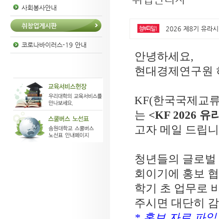
사회봉사안내
취창업게시판
2026 제8기 유라시
첨부파일1
코로나바이러스-19 안내
안녕하세요
,
현대경제연구원 
KF(
한국국제교
는
<KF 2026
유
고자 메일 드립
청년들의 글로벌 
회이기에 홍보 
학기 초 업무로 
주시면 대단히 
*
홍보 자료 파일