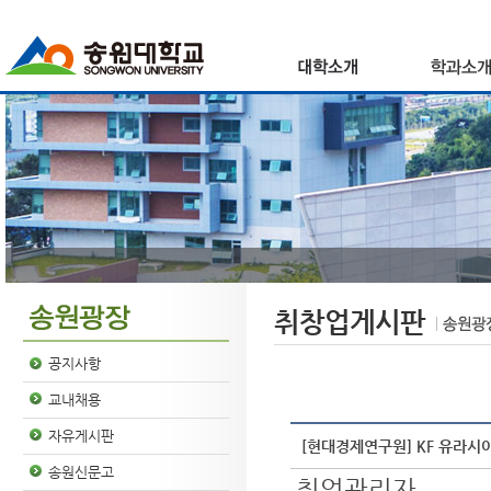
취창업게시판
공지사항
교내채용
자유게시판
[현대경제연구원] KF 유라시
송원신문고
취업관리자