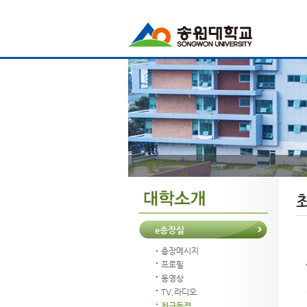
e총장실
총장메시지
프로필
동영상
TV,라디오
최근동정