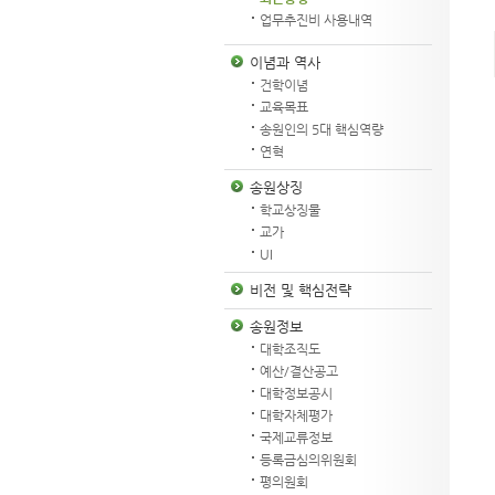
업무추진비 사용내역
이념과 역사
건학이념
교육목표
송원인의 5대 핵심역량
연혁
송원상징
학교상징물
교가
UI
비전 및 핵심전략
송원정보
대학조직도
예산/결산공고
대학정보공시
대학자체평가
국제교류정보
등록금심의위원회
평의원회