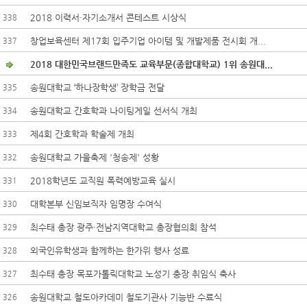
2018 이력서·자기소개서 콘테스트 시상식
338
창업보육센터 제17회 입주기업 아이템 및 개발제품 전시회 개...
337
2018 대한민국브랜드만족도 교육부문(종합대학교) 1위 송원대...
송원대학교 ‘하나장학생’ 장학금 전달
335
송원대학교 간호학과 나이팅게일 선서식 개최
334
제4회 간호학과 학술제 개최
333
송원대학교 가을축제 '청송제' 성황
332
2018학년도 교직원 폭력예방교육 실시
331
대학본부 신임보직자 임명장 수여식
330
최수태 총장 광주·전남지역대학교 총장협의회 참석
329
외국인유학생과 함께하는 한가위 행사 성료
328
최수태 총장 목포가톨릭대학교 노성기 충장 취임식 축사
327
송원대학교 철도아카데미 철도기관사 기능반 수료식
326