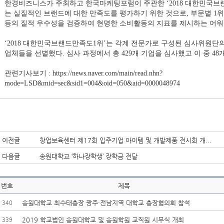
한경비즈니스가 주최하고 한국마케팅포럼이 주관한 ‘2018 대한민국브
는 실질적인 브랜드에 대한 만족도를 평가하기 위한 것으로, 부문별 1위
등의 질적 우수성을 검증하여 현명한 소비활동의 지표를 제시하는 어워
‘2018 대한민국브랜드만족도1위’는 각계 전문가로 구성된 심사위원단
업체들을 선별했다. 심사 과정에서 총 429개 기업을 심사했고 이 중 48
관련기사보기 :
https://news.naver.com/main/read.nhn?
mode=LSD&mid=sec&sid1=004&oid=050&aid=0000048974
이전글
창업보육센터 제17회 입주기업 아이템 및 개발제품 전시회 개...
다음글
송원대학교 ‘하나장학생’ 장학금 전달
번호
제목
송원대학교 최수태총장 광주·전남지역 대학교 총장협의회 참석
340
2019 학교법인 송원대학교 및 송원학원 교직원 시무식 개최
339