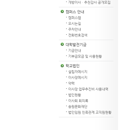
개방이사ㆍ추천감사 공개모집
캠퍼스 안내
캠퍼스맵
오시는길
주차안내
전화번호검색
대학발전기금
기금안내
기부금모금 및 사용현황
학교법인
설립자메시지
이사장메시지
약력
이사장 업무추진비 사용내역
법인현황
이사회 회의록
송원문화재단
법인임원 친족관계 교직원현황