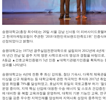
송원대학교(총장 최수태)는
20일 서울 강남 신사동 더 리버사이드호텔
고 한국마케팅포럼이 주관한
‘2018 대한민국브랜드만족도1위’ 인증식
선정되었다고 밝혔다.
송원대학교는 1973년 광주실업전문대학으로 설립되어 2012년에 4년제 
여 년간 전남 및 광주 지역 명문 사학으로서의 명성과 경험을 바탕으로,
A등급 ▲간호교육인증평가 5년 인증 ▲대학기관평가인증을 획득하는 
성과를 나타냈다.
송원대학교는 4년제 전환 후 최신 강의동, 첨단 기숙사, 다목적 체육관을
이상을 신규 채용하는 등 대학교육에 관한 적극적인 투자와 2017년 취
업생 취업률 79%를 달성하였고,
호남지역 유일의 국토교통부 허가 ‘철
운영 중이며, 지역 핵심 산업에 대응한 수송·에너지 및 스포츠 건강증진
에 대비한 융·복합 교육과정을 운영하며,
대학의 기본 기능인 교육, 연
정신을 갖춘 우수한 지역인재를 양성하며 지역사회 성장의 중추적인 역