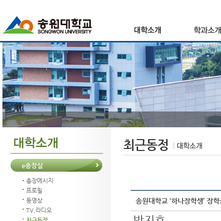
최근동정
e총장실
총장메시지
프로필
송원대학교 ‘하나장학생’ 장학
동영상
TV,라디오
박지호
최근동정