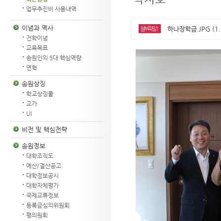
업무추진비 사용내역
이념과 역사
하나장학금.JPG (1.
첨부파일1
건학이념
교육목표
송원인의 5대 핵심역량
연혁
송원상징
학교상징물
교가
UI
비전 및 핵심전략
송원정보
대학조직도
예산/결산공고
대학정보공시
대학자체평가
국제교류정보
등록금심의위원회
평의원회