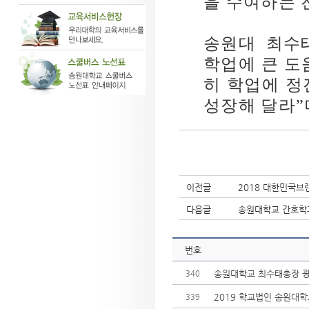
을 수여하는 
송원대 최수
학업에 큰 도
히 학업에 정
성장해 달라
”
이전글
2018 대한민국브
다음글
송원대학교 간호학
번호
송원대학교 최수태총장 광
340
2019 학교법인 송원대학
339