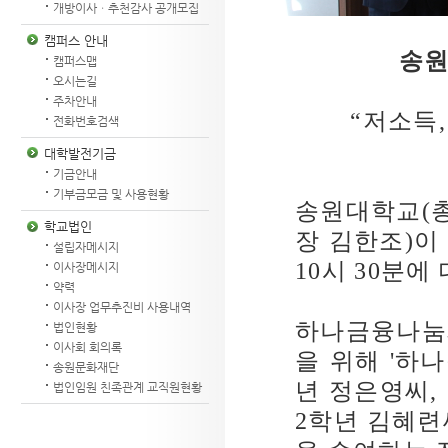
개방이사ㆍ추천감사 공개모집
캠퍼스 안내
송
캠퍼스맵
오시는길
주차안내
“
저소득
전화번호검색
대학발전기금
기금안내
기부금모금 및 사용현황
송원대학교
(
학교법인
장 김한조
)
이
설립자메시지
10
시
30
분에 
이사장메시지
약력
이사장 업무추진비 사용내역
하나금융나눔
법인현황
이사회 회의록
을 위해
'
하나
송원문화재단
년 정은영씨
,
법인임원 친족관계 교직원현황
2
학년 김혜련