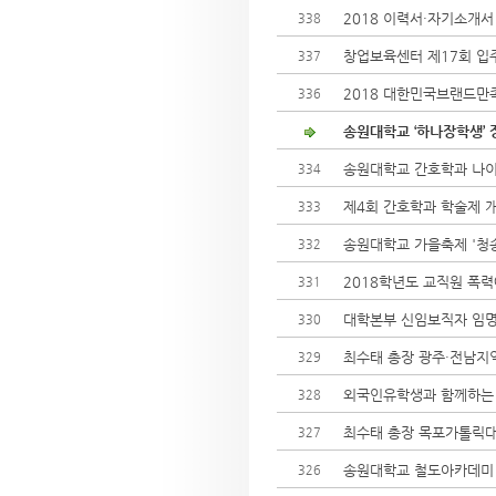
2018 이력서·자기소개
338
창업보육센터 제17회 입주
337
2018 대한민국브랜드만족
336
송원대학교 ‘하나장학생’ 
송원대학교 간호학과 나이
334
제4회 간호학과 학술제 
333
송원대학교 가을축제 '청
332
2018학년도 교직원 폭
331
대학본부 신임보직자 임
330
최수태 총장 광주·전남지
329
외국인유학생과 함께하는 
328
최수태 총장 목포가톨릭대
327
송원대학교 철도아카데미
326