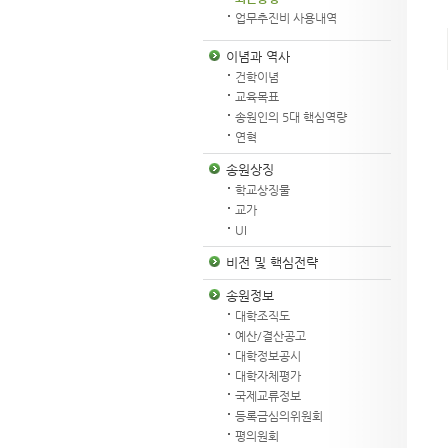
업무추진비 사용내역
이념과 역사
건학이념
교육목표
송원인의 5대 핵심역량
연혁
송원상징
학교상징물
교가
UI
비전 및 핵심전략
송원정보
대학조직도
예산/결산공고
대학정보공시
대학자체평가
국제교류정보
등록금심의위원회
평의원회