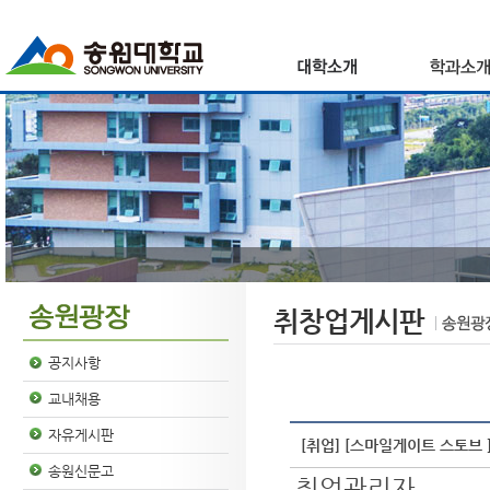
취창업게시판
공지사항
교내채용
자유게시판
[취업] [스마일게이트 스토브 
송원신문고
취업관리자