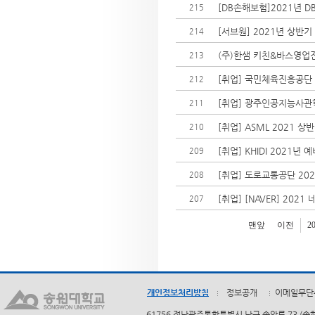
[DB손해보험]2021년 D
215
[서브원] 2021년 상반
214
(주)한샘 키친&바스영업전문
213
[취업] 국민체육진흥공단
212
[취업] 광주인공지능사관
211
[취업] ASML 2021 상반
210
[취업] KHIDI 2021
209
[취업] 도로교통공단 202
208
[취업] [NAVER] 2021
207
맨앞
이전
2
개인정보처리방침
정보공개
이메일무단
61756 전남광주통합특별시 남구 송암로 73 (송하동)