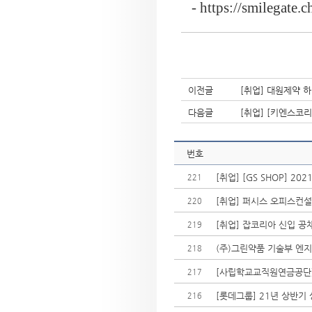
-
https://smilegate.c
이전글
[취업] 대원제약 
다음글
[취업] [키엔스코
번호
[취업] [GS SHOP] 20
221
[취업] 퍼시스 오피스컨
220
[취업] 잡코리아 신입 공
219
(주)그린약품 기술부 엔
218
[사립학교교직원연금공단] 
217
[롯데그룹] 21년 상반기
216