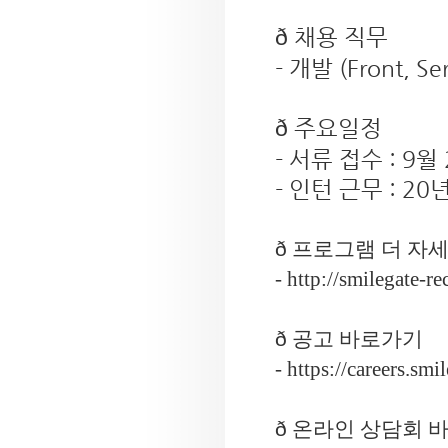
채용 직무
ð
-
개발
(Front, Se
주요일정
ð
-
서류 접수
: 9
월
-
인턴 근무
: 20
ð
프로그램 더 자세
-
http://smilegate-re
ð
공고 바로가기
-
https://careers.sm
ð
온라인 상담회 