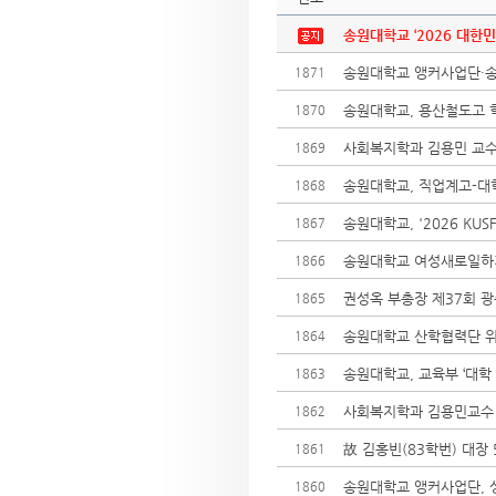
송원대학교 ‘2026 대한민
송원대학교 앵커사업단·송암
1871
송원대학교, 용산철도고 학
1870
사회복지학과 김용민 교수
1869
송원대학교, 직업계고-대
1868
송원대학교, '2026 KU
1867
송원대학교 여성새로일하기센
1866
권성옥 부총장 제37회 광
1865
송원대학교 산학협력단 위
1864
송원대학교, 교육부 ‘대학 
1863
사회복지학과 김용민교수
1862
故 김홍빈(83학번) 대장
1861
송원대학교 앵커사업단, 싱
1860