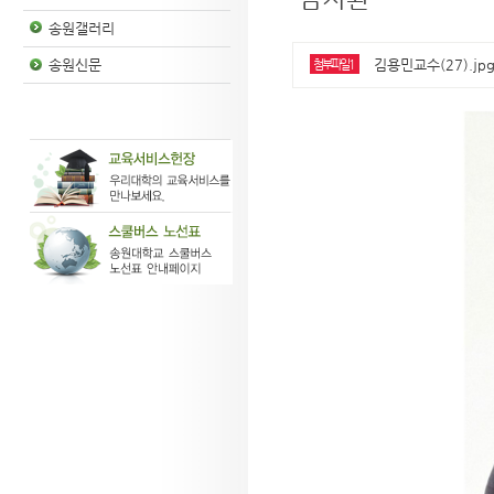
송원갤러리
김용민교수(27).jpg
송원신문
첨부파일1