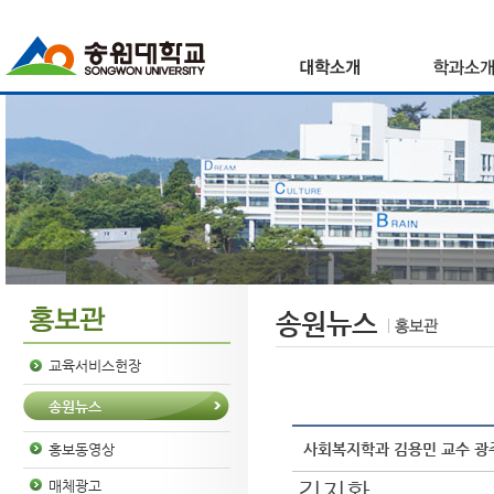
송원뉴스
교육서비스헌장
송원뉴스
사회복지학과 김용민 교수 광
홍보동영상
김지환
매체광고