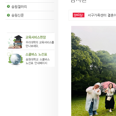
송원갤러리
서구가족센터 결혼이민자
송원신문
첨부파일1