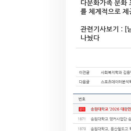
다문화가족 문화 
를 체계적으로 제
관련기사보기 :
[
나눴다
이전글
사회복지학과 김용
다음글
스포츠데이터분석학과
번호
송원대학교 ‘2026 대한민
송원대학교 앵커사업단·송암
1871
송원대학교, 용산철도고 학
1870