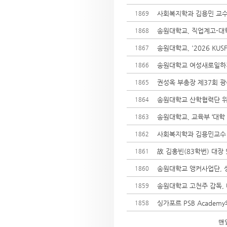
사회복지학과 김용민 교수
1869
송원대학교, 직업계고-대
1868
송원대학교, '2026 KU
1867
송원대학교 여성새로일하기센
1866
권성옥 부총장 제37회 광
1865
송원대학교 산학협력단 위
1864
송원대학교, 교육부 ‘대학 
1863
사회복지학과 김용민교수
1862
故 김홍빈(83학번) 대장
1861
송원대학교 앵커사업단, 싱
1860
송원대학교 고천주 감독, 
1859
싱가포르 PSB Academ
1858
맨