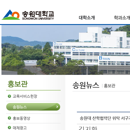
송원뉴스
교육서비스헌장
송원뉴스
송원대 산학협력단 위탁 서구가
홍보동영상
김지환
매체광고